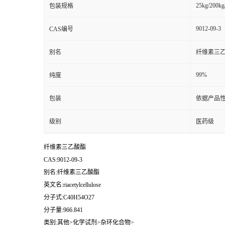
25kg/200kg
包装规格
9012-09-3
CAS编号
别名
纤维素三
99%
纯度
包装
依据产品性
级别
医药级
纤维素三乙酸酯
CAS:9012-09-3
别名:纤维素三乙酸酯
英文名:riacetylcellulose
分子式:C40H54O27
分子量:966.841
类别:其他>化学试剂>杂环化合物>