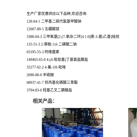
生产厂家优惠供应以下品种,欢迎咨询:
128-04-1 二甲基二硫代氨基甲酸钠
12007-89-5 五硼酸铵
3388-04-3 三甲氧基[2-(7-氧杂二环[4.1.0]庚-3-基)乙基]硅烷
135-51-3 2-萘酚-3,6-二磺酸二钠
65195-55-3 阿维菌素
149463-65-0 4-(4-吡啶基)丁基氯盐酸盐
35277-02-2 4-氟-1H-吡唑
2690-08-6 辛硫醚
68937-41-7 异丙基化磷酸三苯酯
3794-83-0 羟基乙叉二膦酸盐
相关产品：