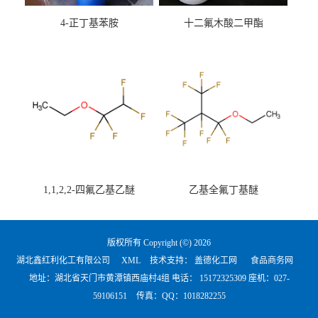
4-正丁基苯胺
十二氟木酸二甲酯
1,1,2,2-四氟乙基乙醚
乙基全氟丁基醚
版权所有 Copyright (©) 2026
湖北鑫红利化工有限公司
XML
技术支持：
盖德化工网
食品商务网
地址：湖北省天门市黄潭镇西庙村4组 电话：
15172325309 座机：027-
59106151
传真：QQ：1018282255