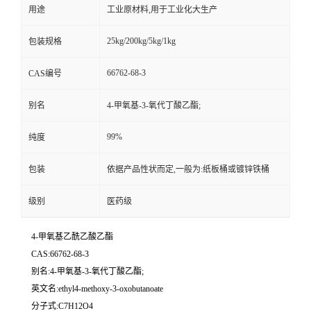
用途
工业原材料,用于工业化大生产
25kg/200kg/5kg/1kg
包装规格
66762-68-3
CAS编号
别名
4-甲氧基-3-氧代丁酸乙酯;
99%
纯度
包装
依据产品性状而定,一般为:纸板桶或镀锌铁桶
级别
医药级
4-甲氧基乙酰乙酸乙酯
CAS:66762-68-3
别名:4-甲氧基-3-氧代丁酸乙酯;
英文名:ethyl4-methoxy-3-oxobutanoate
分子式:C7H12O4