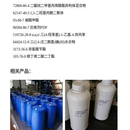
72869-86-4 二脲烷二甲基丙烯酸酯异构体混合物
62147-49-3 1,3-二羟基丙酮二聚体
93-60-7 烟酸甲酯
80584-86-7 抗氧剂PDP
110726-28-8 α,α,α'-三(4-羟苯基)-1-乙基-4-异丙苯
64424-12-0 三(2,4-戊二酮基)镧(III)水合物
3173-56-6 异氰酸苄酯
105-76-0 顺丁烯二酸二丁酯
相关产品：