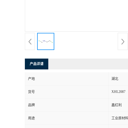
产品详请
产地
湖北
XHL2087
货号
品牌
鑫红利
用途
工业原材料