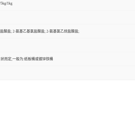
/5kg/1kg
盐酸盐; 2-氨基乙基氯盐酸盐; 2-氨基氯乙烷盐酸盐;
状而定,一般为:纸板桶或镀锌铁桶