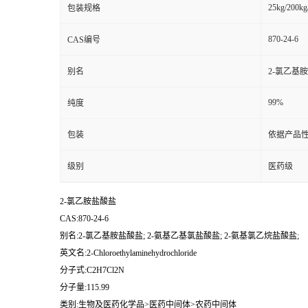
25kg/200kg
包装规格
870-24-6
CAS编号
别名
2-氯乙基胺
99%
纯度
包装
依据产品性
级别
医药级
2-氯乙胺盐酸盐
CAS:870-24-6
别名:2-氯乙基胺盐酸盐; 2-氨基乙基氯盐酸盐; 2-氨基氯乙烷盐酸盐;
英文名:2-Chloroethylaminehydrochloride
分子式:C2H7Cl2N
分子量:115.99
类别:生物及医药化学品>医药中间体>农药中间体