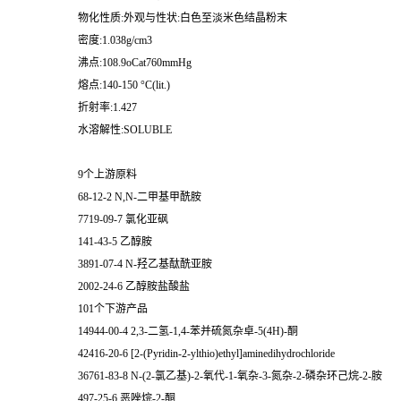
物化性质:外观与性状:白色至淡米色结晶粉末
密度:1.038g/cm3
沸点:108.9oCat760mmHg
熔点:140-150 °C(lit.)
折射率:1.427
水溶解性:SOLUBLE
9个上游原料
68-12-2 N,N-二甲基甲酰胺
7719-09-7 氯化亚砜
141-43-5 乙醇胺
3891-07-4 N-羟乙基酞酰亚胺
2002-24-6 乙醇胺盐酸盐
101个下游产品
14944-00-4 2,3-二氢-1,4-苯并硫氮杂卓-5(4H)-酮
42416-20-6 [2-(Pyridin-2-ylthio)ethyl]aminedihydrochloride
36761-83-8 N-(2-氯乙基)-2-氧代-1-氧杂-3-氮杂-2-磷杂环己烷-2-胺
497-25-6 恶唑烷-2-酮