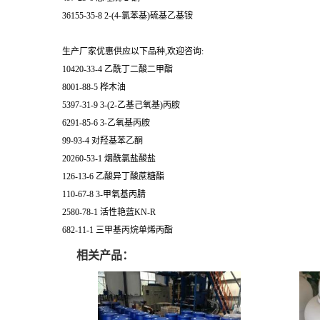
36155-35-8 2-(4-氯苯基)硫基乙基铵
生产厂家优惠供应以下品种,欢迎咨询:
10420-33-4 乙酰丁二酸二甲酯
8001-88-5 桦木油
5397-31-9 3-(2-乙基己氧基)丙胺
6291-85-6 3-乙氧基丙胺
99-93-4 对羟基苯乙酮
20260-53-1 烟酰氯盐酸盐
126-13-6 乙酸异丁酸蔗糖酯
110-67-8 3-甲氧基丙腈
2580-78-1 活性艳蓝KN-R
682-11-1 三甲基丙烷单烯丙酯
相关产品：