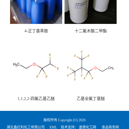
4-正丁基苯胺
十二氟木酸二甲酯
1,1,2,2-四氟乙基乙醚
乙基全氟丁基醚
版权所有 Copyright (©) 2026
湖北鑫红利化工有限公司
XML
技术支持：
盖德化工网
食品商务网