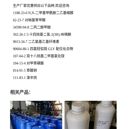
生产厂家优惠供应以下品种,欢迎咨询:
1188-33-6 N,N-二甲基甲酰胺二乙基缩醛
62-23-7 对硝基苯甲酸
34590-94-8 二丙二醇甲醚
502-26-1 5-十四烷基二氢-2(3H)-呋喃酮
9013-34-7 二乙氨基乙基纤维素
90604-80-1 四氯羟铝锆 GLY 配位化合物
107-64-2 双十八烷基二甲基氯化铵
104-15-4 对甲苯磺酸
814-91-5 草酸铜
111-83-1 溴辛烷
相关产品：