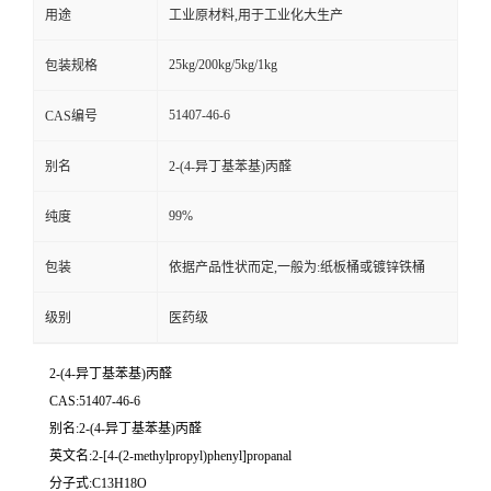
用途
工业原材料,用于工业化大生产
25kg/200kg/5kg/1kg
包装规格
51407-46-6
CAS编号
别名
2-(4-异丁基苯基)丙醛
99%
纯度
包装
依据产品性状而定,一般为:纸板桶或镀锌铁桶
级别
医药级
2-(4-异丁基苯基)丙醛
CAS:51407-46-6
别名:2-(4-异丁基苯基)丙醛
英文名:2-[4-(2-methylpropyl)phenyl]propanal
分子式:C13H18O