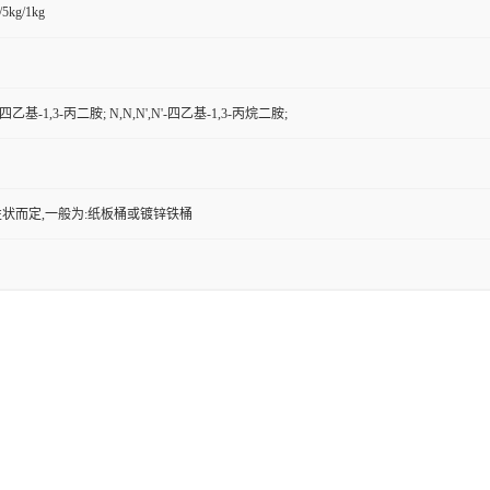
/5kg/1kg
’-四乙基-1,3-丙二胺; N,N,N',N'-四乙基-1,3-丙烷二胺;
状而定,一般为:纸板桶或镀锌铁桶