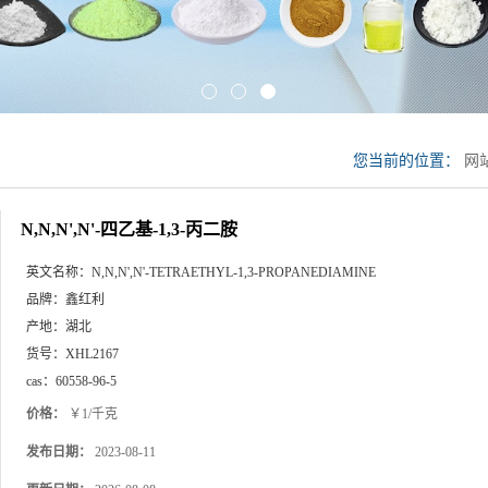
您当前的位置：
网
N,N,N',N'-四乙基-1,3-丙二胺
英文名称：
N,N,N',N'-TETRAETHYL-1,3-PROPANEDIAMINE
品牌：
鑫红利
产地：
湖北
货号：
XHL2167
cas：
60558-96-5
价格：
￥1/千克
发布日期：
2023-08-11