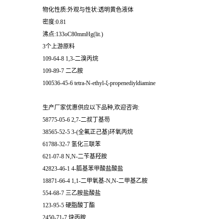
物化性质:外观与性状:透明黄色液体
密度:0.81
沸点:133oC80mmHg(lit.)
3个上游原料
109-64-8 1,3-二溴丙烷
109-89-7 二乙胺
100536-45-6 tetra-N-ethyl-ξ-propenediyldiamine
生产厂家优惠供应以下品种,欢迎咨询:
58775-05-6 2,7-二叔丁基芴
38565-52-5 3-(全氟正己基)环氧丙烷
61788-32-7 氢化三联苯
621-07-8 N,N-二苄基羟胺
42823-46-1 4-胍基苯甲酸盐酸盐
18871-66-4 1,1-二甲氧基-N,N-二甲基乙胺
554-68-7 三乙胺盐酸盐
123-95-5 硬脂酸丁酯
2450-71-7 炔丙胺