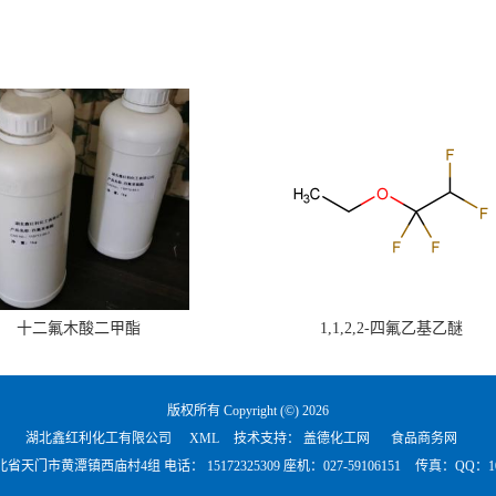
十二氟木酸二甲酯
1,1,2,2-四氟乙基乙醚
版权所有 Copyright (©) 2026
湖北鑫红利化工有限公司
XML
技术支持：
盖德化工网
食品商务网
北省天门市黄潭镇西庙村4组 电话：
15172325309 座机：027-59106151
传真：QQ：101