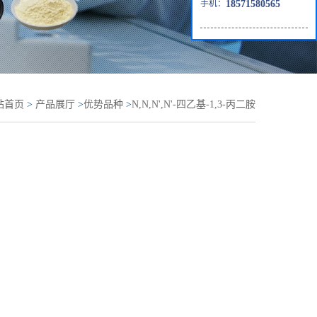
手机：
18571580565
站首页
>
产品展厅
>
优势品种
>
N,N,N',N'-四乙基-1,3-丙二胺