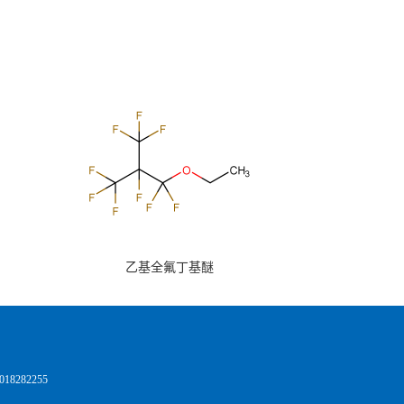
乙基全氟丁基醚
8282255