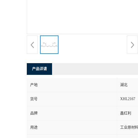
产品详请
产地
湖北
XHL2167
货号
品牌
鑫红利
用途
工业原材料