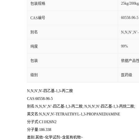
25kg/200kg
包装规格
60558-96-5
CAS编号
别名
N,N,N’,N
99%
纯度
包装
依据产品性
级别
医药级
N,N,N',N'-四乙基-1,3-丙二胺
CAS:60558-96-5
别名:N,N,N’,N’-四乙基-1,3-丙二胺; N,N,N',N'-四乙基-1,3-丙烷二胺;
英文名:N,N,N',N'-TETRAETHYL-1,3-PROPANEDIAMINE
分子式:C11H26N2
分子量:186.338
类别:其他>化学试剂>含氮有机物>