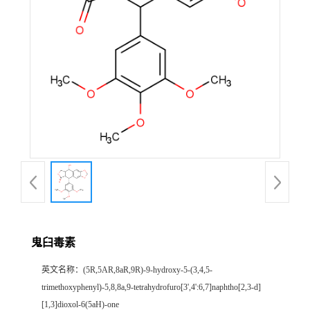
鬼臼毒素
英文名称：
(5R,5AR,8aR,9R)-9-hydroxy-5-(3,4,5-
trimethoxyphenyl)-5,8,8a,9-tetrahydrofuro[3',4':6,7]naphtho[2,3-d]
[1,3]dioxol-6(5aH)-one