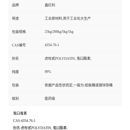
品牌
鑫红利
用途
工业原材料,用于工业化大生产
25kg/200kg/5kg/1kg
包装规格
4354-76-1
CAS编号
别名
虎杖甙POLYDATIN; 鬼臼酯素;
99%
纯度
包装
依据产品性状而定,一般为:纸板桶或镀锌铁桶
级别
医药级
鬼臼毒素
CAS:4354-76-1
别名:虎杖甙POLYDATIN; 鬼臼酯素;