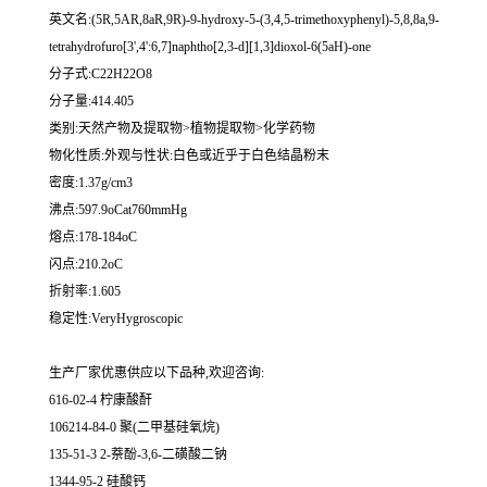
英文名:(5R,5AR,8aR,9R)-9-hydroxy-5-(3,4,5-trimethoxyphenyl)-5,8,8a,9-
tetrahydrofuro[3',4':6,7]naphtho[2,3-d][1,3]dioxol-6(5aH)-one
分子式:C22H22O8
分子量:414.405
类别:天然产物及提取物>植物提取物>化学药物
物化性质:外观与性状:白色或近乎于白色结晶粉末
密度:1.37g/cm3
沸点:597.9oCat760mmHg
熔点:178-184oC
闪点:210.2oC
折射率:1.605
稳定性:VeryHygroscopic
生产厂家优惠供应以下品种,欢迎咨询:
616-02-4 柠康酸酐
106214-84-0 聚(二甲基硅氧烷)
135-51-3 2-萘酚-3,6-二磺酸二钠
1344-95-2 硅酸钙