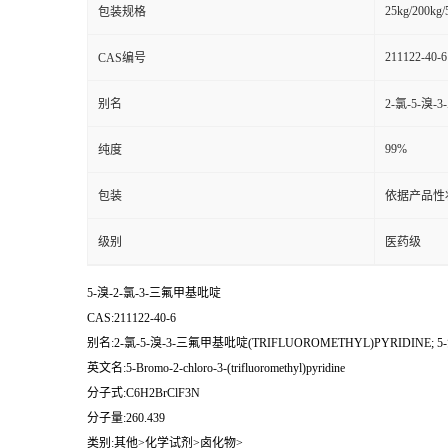
25kg/200kg/
包装规格
211122-40-6
CAS编号
别名
2-氯-5-溴-
99%
纯度
包装
依据产品性
级别
医药级
5-溴-2-氯-3-三氟甲基吡啶
CAS:211122-40-6
别名:2-氯-5-溴-3-三氟甲基吡啶(TRIFLUOROMETHYL)PYRIDINE; 5
英文名:5-Bromo-2-chloro-3-(trifluoromethyl)pyridine
分子式:C6H2BrClF3N
分子量:260.439
类别:其他>化学试剂>卤化物>