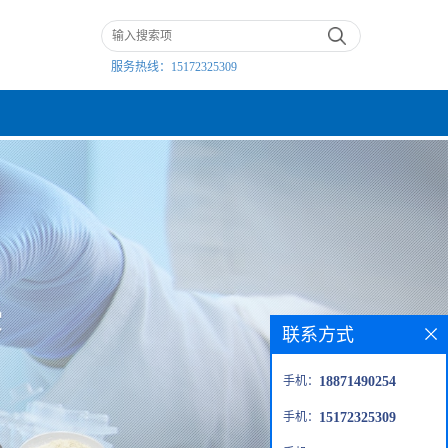
服务热线：
15172325309
联系方式
手机：
18871490254
手机：
15172325309