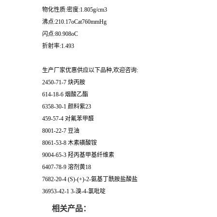
物化性质:密度:1.805g/cm3
沸点:210.17oCat760mmHg
闪点:80.908oC
折射率:1.493
生产厂家优惠供应以下品种,欢迎咨询:
2450-71-7 炔丙胺
614-18-6 烟酸乙酯
6358-30-1 颜料紫23
459-57-4 对氟苯甲醛
8001-22-7 豆油
8061-53-8 木素磺酸铵
9004-65-3 羟丙基甲基纤维素
6407-78-9 溶剂黄18
7682-20-4 (S)-(+)-2-氨基丁酰胺盐酸盐
36953-42-1 3-溴-4-氯吡啶
相关产品：