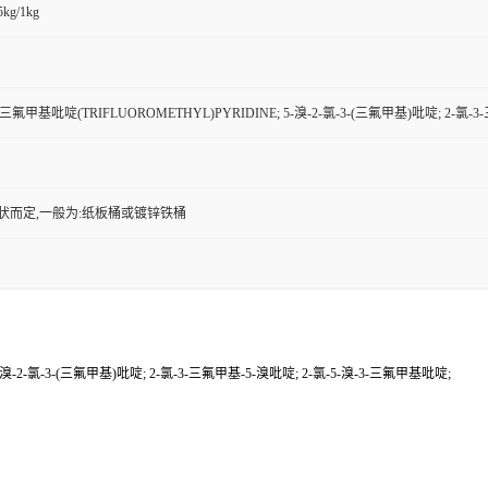
5kg/1kg
3-三氟甲基吡啶(TRIFLUOROMETHYL)PYRIDINE; 5-溴-2-氯-3-(三氟甲基)吡啶; 2-氯
状而定,一般为:纸板桶或镀锌铁桶
-溴-2-氯-3-(三氟甲基)吡啶; 2-氯-3-三氟甲基-5-溴吡啶; 2-氯-5-溴-3-三氟甲基吡啶;