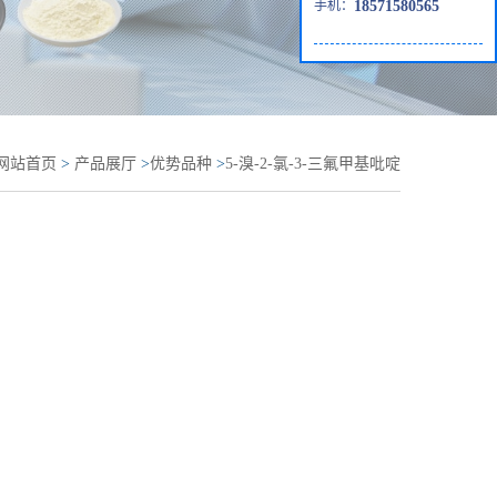
手机：
18571580565
网站首页
>
产品展厅
>
优势品种
>
5-溴-2-氯-3-三氟甲基吡啶