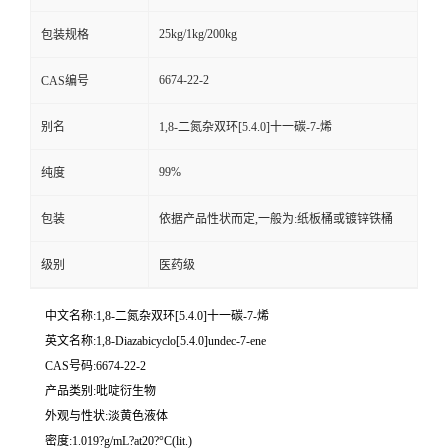
25kg/1kg/200kg
包装规格
6674-22-2
CAS编号
别名
1,8-二氮杂双环[5.4.0]十一碳-7-烯
99%
纯度
包装
依据产品性状而定,一般为:纸板桶或镀锌铁桶
级别
医药级
中文名称:1,8-二氮杂双环[5.4.0]十一碳-7-烯
英文名称:1,8-Diazabicyclo[5.4.0]undec-7-ene
CAS号码:6674-22-2
产品类别:吡啶衍生物
外观与性状:淡黄色液体
密度:1.019?g/mL?at20?°C(lit.)