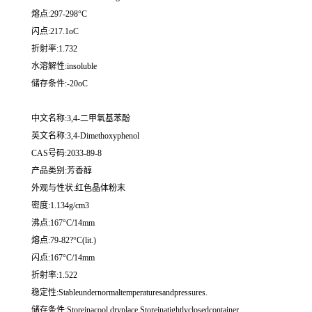
熔点:297-298°C
闪点:217.1oC
折射率:1.732
水溶解性:insoluble
储存条件:-20oC
中文名称:3,4-二甲氧基苯酚
英文名称:3,4-Dimethoxyphenol
CAS号码:2033-89-8
产品类别:芳香醇
外观与性状:红色晶体粉末
密度:1.134g/cm3
沸点:167°C/14mm
熔点:79-82?°C(lit.)
闪点:167°C/14mm
折射率:1.522
稳定性:Stableundernormaltemperaturesandpressures.
储存条件:Storeinacool,dryplace.Storeinatightlyclosedcontainer.