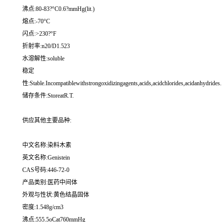
沸点:80-83?°C0.6?mmHg(lit.)
熔点:-70°C
闪点:>230?°F
折射率:n20/D1.523
水溶解性:soluble
稳定
性:Stable.Incompatiblewithstrongoxidizingagents,acids,acidchlorides,acidanhydrides.
储存条件:StoreatR.T.
供应其他主要品种:
中文名称:染料木素
英文名称:Genistein
CAS号码:446-72-0
产品类别:医药中间体
外观与性状:黄色结晶固体
密度:1.548g/cm3
沸点:555.5oCat760mmHg