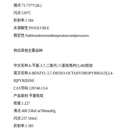
熔点:71-73?°C(lit.)
闪点:120°C
折射率:1.584
水溶解性:INSOLUBLE
稳定性:Stableundernormaltemperaturesandpressures.
供应其他主要品种:
中文名称:6-苄基-5,7-二氧代-八氢吡咯并[3,4B]吡啶
英文名称:6-BENZYL-5,7-DIOXO-OCTAHYDROPYRROLO[3,4-
B]PYRIDINE
CAS号码:128740-13-6
产品类别:苄基吡啶
密度:1.227
沸点:468.538oCat760mmHg
闪点:237.164oC
折射率:1.585