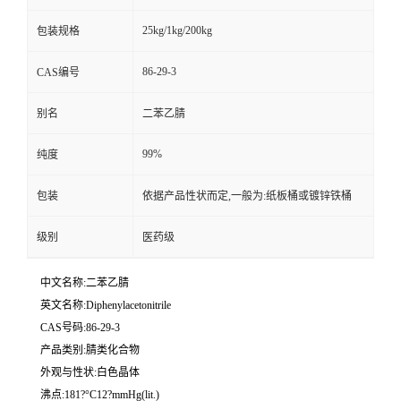
25kg/1kg/200kg
包装规格
86-29-3
CAS编号
别名
二苯乙腈
99%
纯度
包装
依据产品性状而定,一般为:纸板桶或镀锌铁桶
级别
医药级
中文名称:二苯乙腈
英文名称:Diphenylacetonitrile
CAS号码:86-29-3
产品类别:腈类化合物
外观与性状:白色晶体
沸点:181?°C12?mmHg(lit.)