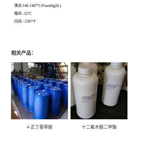
沸点:146-148?°C4?mmHg(lit.)
熔点:-32°C
闪点:>230?°F
相关产品：
4-正丁基苯胺
十二氟木酸二甲酯