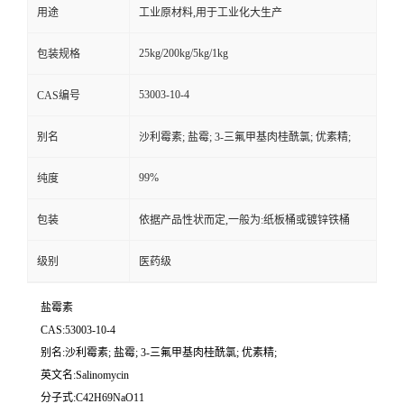
用途
工业原材料,用于工业化大生产
25kg/200kg/5kg/1kg
包装规格
53003-10-4
CAS编号
别名
沙利霉素; 盐霉; 3-三氟甲基肉桂酰氯; 优素精;
99%
纯度
包装
依据产品性状而定,一般为:纸板桶或镀锌铁桶
级别
医药级
盐霉素
CAS:53003-10-4
别名:沙利霉素; 盐霉; 3-三氟甲基肉桂酰氯; 优素精;
英文名:Salinomycin
分子式:C42H69NaO11