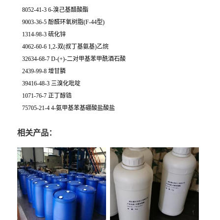
8052-41-3 6-溴己基醋酸酯
9003-36-5 酚醛环氧树脂(F-44型)
1314-98-3 硫化锌
4062-60-6 1,2-双(叔丁基氨基)乙烷
32634-68-7 D-(+)-二对甲基苯甲酰酒石酸
2439-99-8 增甘膦
39416-48-3 三溴化吡啶
1071-76-7 正丁醇锆
75705-21-4 4-氨甲基苯基硼酸盐酸盐
相关产品：