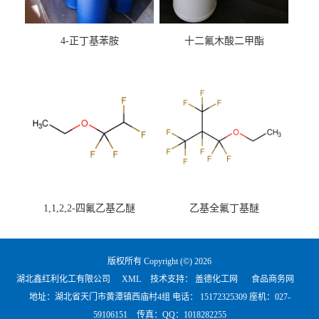
4-正丁基苯胺
十二氟木酸二甲酯
1,1,2,2-四氟乙基乙醚
乙基全氟丁基醚
版权所有 Copyright (©) 2026
湖北鑫红利化工有限公司
XML
技术支持：
盖德化工网
食品商务网
地址：湖北省天门市黄潭镇西庙村4组 电话：
15172325309 座机：027-
59106151
传真：QQ：1018282255