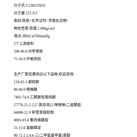
分子式:C13H21NO2
分子量:223.311
类别:其他>化学试剂>芳香化合物>
物化性质:密度:1.086g/cm3
沸点:389oCat760mmHg
2个上游原料
106-49-0 对甲苯胺
75-56-9 环氧丙烷
生产厂家优惠供应以下品种,欢迎咨询:
134-62-3 避蚊胺
89-00-9 喹啉酸
7491-74-9 乙酰胺吡咯烷酮
27776-21-2 2,2''-氮杂双(2-咪唑啉)二盐酸盐
84696-21-9 积雪草提取物
9003-03-6 聚丙烯酸铵
51-15-0 氯解磷定
90-72-2 2,4,6-三(二甲氨基甲基)苯酚