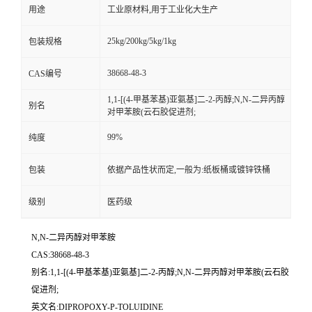
用途
工业原材料,用于工业化大生产
25kg/200kg/5kg/1kg
包装规格
38668-48-3
CAS编号
1,1-[(4-甲基苯基)亚氨基]二-2-丙醇;N,N-二异丙醇
别名
对甲苯胺(云石胶促进剂;
99%
纯度
包装
依据产品性状而定,一般为:纸板桶或镀锌铁桶
级别
医药级
N,N-二异丙醇对甲苯胺
CAS:38668-48-3
别名:1,1-[(4-甲基苯基)亚氨基]二-2-丙醇;N,N-二异丙醇对甲苯胺(云石胶
促进剂;
英文名:DIPROPOXY-P-TOLUIDINE