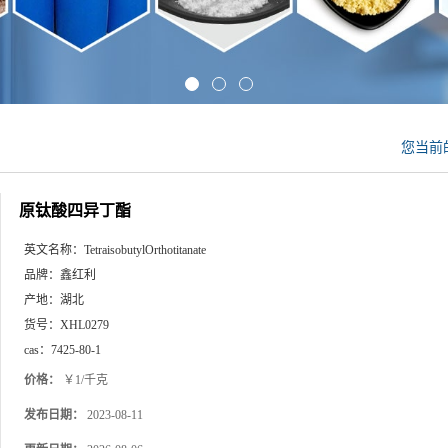
您当前
原钛酸四异丁酯
英文名称：
TetraisobutylOrthotitanate
品牌：
鑫红利
产地：
湖北
货号：
XHL0279
cas：
7425-80-1
价格：
￥1/千克
发布日期：
2023-08-11