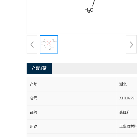
产品详请
产地
湖北
XHL0279
货号
品牌
鑫红利
用途
工业原材料