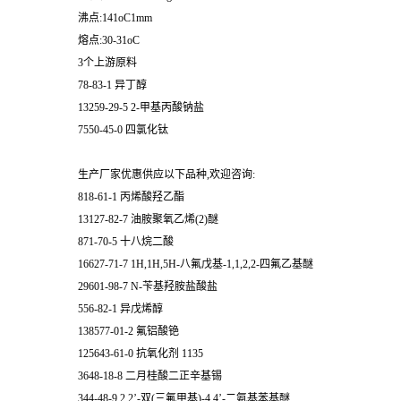
沸点:141oC1mm
熔点:30-31oC
3个上游原料
78-83-1 异丁醇
13259-29-5 2-甲基丙酸钠盐
7550-45-0 四氯化钛
生产厂家优惠供应以下品种,欢迎咨询:
818-61-1 丙烯酸羟乙酯
13127-82-7 油胺聚氧乙烯(2)醚
871-70-5 十八烷二酸
16627-71-7 1H,1H,5H-八氟戊基-1,1,2,2-四氟乙基醚
29601-98-7 N-苄基羟胺盐酸盐
556-82-1 异戊烯醇
138577-01-2 氟铝酸铯
125643-61-0 抗氧化剂 1135
3648-18-8 二月桂酸二正辛基锡
344-48-9 2,2’-双(三氟甲基)-4,4’-二氨基苯基醚