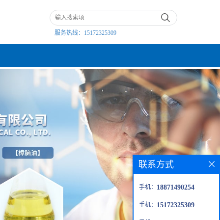
服务热线：
15172325309
联系方式
手机：
18871490254
手机：
15172325309