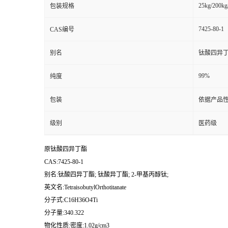
25kg/200kg
包装规格
7425-80-1
CAS编号
别名
钛酸四异丁酯
99%
纯度
包装
依据产品性
级别
医药级
原钛酸四异丁酯
CAS:7425-80-1
别名:钛酸四异丁酯; 钛酸异丁酯; 2-甲基丙醇钛;
英文名:TetraisobutylOrthotitanate
分子式:C16H36O4Ti
分子量:340.322
物化性质:密度:1.02g/cm3