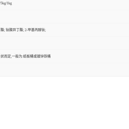
/5kg/1kg
; 钛酸异丁酯; 2-甲基丙醇钛;
状而定,一般为:纸板桶或镀锌铁桶