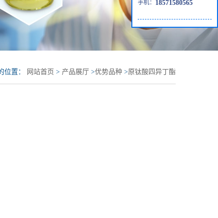
手机：
18571580565
的位置：
网站首页
>
产品展厅
>
优势品种
>
原钛酸四异丁酯