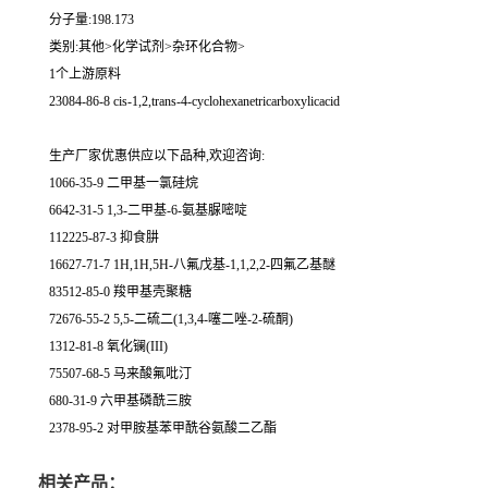
分子量:198.173
类别:其他>化学试剂>杂环化合物>
1个上游原料
23084-86-8 cis-1,2,trans-4-cyclohexanetricarboxylicacid
生产厂家优惠供应以下品种,欢迎咨询:
1066-35-9 二甲基一氯硅烷
6642-31-5 1,3-二甲基-6-氨基脲嘧啶
112225-87-3 抑食肼
16627-71-7 1H,1H,5H-八氟戊基-1,1,2,2-四氟乙基醚
83512-85-0 羧甲基壳聚糖
72676-55-2 5,5-二硫二(1,3,4-噻二唑-2-硫酮)
1312-81-8 氧化镧(III)
75507-68-5 马来酸氟吡汀
680-31-9 六甲基磷酰三胺
2378-95-2 对甲胺基苯甲酰谷氨酸二乙酯
相关产品：