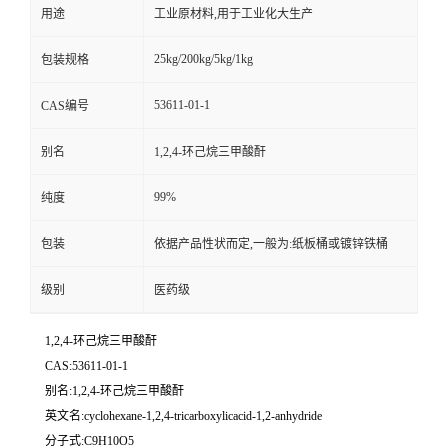
用途
工业原材料,用于工业化大生产
25kg/200kg/5kg/1kg
包装规格
53611-01-1
CAS编号
别名
1,2,4-环己烷三甲酸酐
99%
纯度
包装
依据产品性状而定,一般为:纸板桶或镀锌铁桶
级别
医药级
1,2,4-环己烷三甲酸酐
CAS:53611-01-1
别名:1,2,4-环己烷三甲酸酐
英文名:cyclohexane-1,2,4-tricarboxylicacid-1,2-anhydride
分子式:C9H10O5