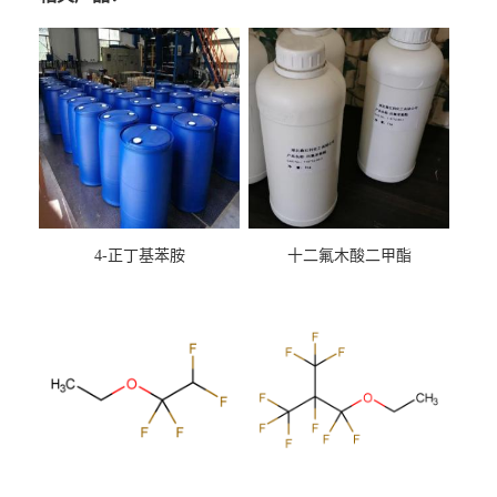
4-正丁基苯胺
十二氟木酸二甲酯