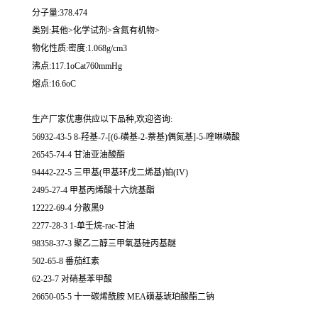
分子量:378.474
类别:其他>化学试剂>含氮有机物>
物化性质:密度:1.068g/cm3
沸点:117.1oCat760mmHg
熔点:16.6oC
生产厂家优惠供应以下品种,欢迎咨询:
56932-43-5 8-羟基-7-[(6-磺基-2-萘基)偶氮基]-5-喹啉磺酸
26545-74-4 甘油亚油酸酯
94442-22-5 三甲基(甲基环戊二烯基)铂(IV)
2495-27-4 甲基丙烯酸十六烷基酯
12222-69-4 分散黑9
2277-28-3 1-单壬烷-rac-甘油
98358-37-3 聚乙二醇三甲氧基硅丙基醚
502-65-8 番茄红素
62-23-7 对硝基苯甲酸
26650-05-5 十一碳烯酰胺 MEA磺基琥珀酸酯二钠