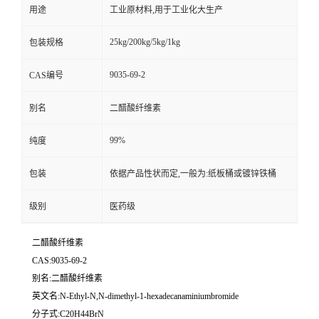
用途
工业原材料,用于工业化大生产
25kg/200kg/5kg/1kg
包装规格
9035-69-2
CAS编号
别名
二醋酸纤维素
99%
纯度
包装
依据产品性状而定,一般为:纸板桶或镀锌铁桶
级别
医药级
二醋酸纤维素
CAS:9035-69-2
别名:二醋酸纤维素
英文名:N-Ethyl-N,N-dimethyl-1-hexadecanaminiumbromide
分子式:C20H44BrN