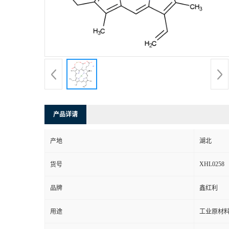
产品详请
产地
湖北
XHL0258
货号
品牌
鑫红利
用途
工业原材料