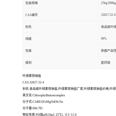
25kg/200kg
包装规格
32627-52-4
CAS编号
别名
食品级叶绿
99%
纯度
包装
依据产品性
级别
医药级
叶绿素铁钠盐
CAS:32627-52-4
别名:食品级叶绿素铁钠盐;叶绿素铁钠盐厂家;叶绿素铁钠盐价格;叶
英文名:Chlorophyllinironcomplex
分子式:C34H31FeMgN4O6.Na
分子量:694.781
物化性质:PH值pH(10g/l, 25℃) : 9.5~11.0