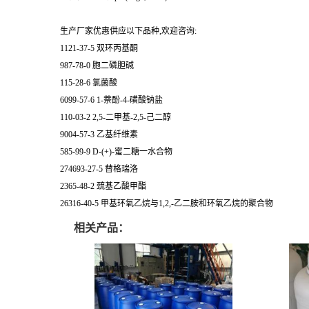
生产厂家优惠供应以下品种,欢迎咨询:
1121-37-5 双环丙基酮
987-78-0 胞二磷胆碱
115-28-6 氯菌酸
6099-57-6 1-萘酚-4-磺酸钠盐
110-03-2 2,5-二甲基-2,5-己二醇
9004-57-3 乙基纤维素
585-99-9 D-(+)-蜜二糖一水合物
274693-27-5 替格瑞洛
2365-48-2 巯基乙酸甲酯
26316-40-5 甲基环氧乙烷与1,2,-乙二胺和环氧乙烷的聚合物
相关产品：