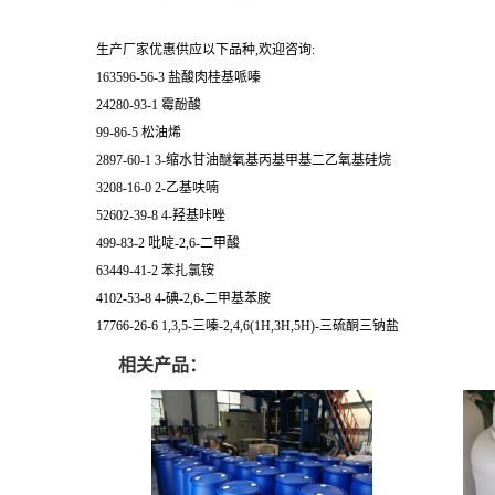
生产厂家优惠供应以下品种,欢迎咨询:
163596-56-3 盐酸肉桂基哌嗪
24280-93-1 霉酚酸
99-86-5 松油烯
2897-60-1 3-缩水甘油醚氧基丙基甲基二乙氧基硅烷
3208-16-0 2-乙基呋喃
52602-39-8 4-羟基咔唑
499-83-2 吡啶-2,6-二甲酸
63449-41-2 苯扎氯铵
4102-53-8 4-碘-2,6-二甲基苯胺
17766-26-6 1,3,5-三嗪-2,4,6(1H,3H,5H)-三硫酮三钠盐
相关产品：