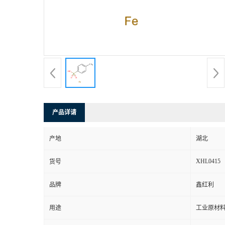
产品详请
产地
湖北
XHL0415
货号
品牌
鑫红利
用途
工业原材料