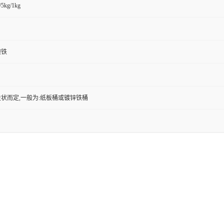
/5kg/1kg
酸铁
状而定,一般为:纸板桶或镀锌铁桶