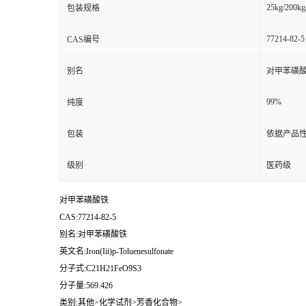
25kg/200kg
包装规格
77214-82-5
CAS编号
别名
对甲苯磺
99%
纯度
包装
依据产品性
级别
医药级
对甲苯磺酸铁
CAS:77214-82-5
别名:对甲苯磺酸铁
英文名:Iron(Iii)p-Toluenesulfonate
分子式:C21H21FeO9S3
分子量:569.426
类别:其他>化学试剂>芳香化合物>