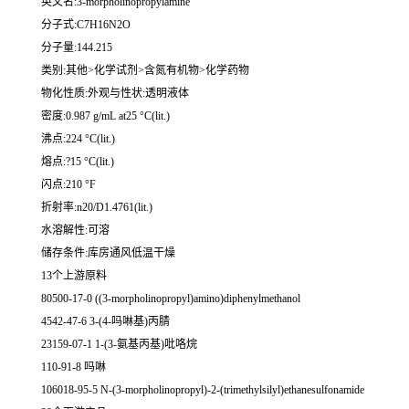
英文名:3-morpholinopropylamine
分子式:C7H16N2O
分子量:144.215
类别:其他>化学试剂>含氮有机物>化学药物
物化性质:外观与性状:透明液体
密度:0.987 g/mL at25 °C(lit.)
沸点:224 °C(lit.)
熔点:?15 °C(lit.)
闪点:210 °F
折射率:n20/D1.4761(lit.)
水溶解性:可溶
储存条件:库房通风低温干燥
13个上游原料
80500-17-0 ((3-morpholinopropyl)amino)diphenylmethanol
4542-47-6 3-(4-吗啉基)丙腈
23159-07-1 1-(3-氨基丙基)吡咯烷
110-91-8 吗啉
106018-95-5 N-(3-morpholinopropyl)-2-(trimethylsilyl)ethanesulfonamide