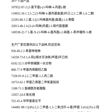
39个下游产品
107922-87-2 (2-氯苄基)-(3-吗啉-4-丙基)-胺
110052-34-1 2,5-二(3-吗啉-4-基丙基氨基)环己-2,5-二烯-1,4-二酮
22295-80-3 2-氯-3-[(3-吗啉基丙基)氨基]-1,4-萘醌
32813-48-2 4-[3-(4-吗啉)丙基]-3-硫代氨基脲
149338-22-7 5-氯-N-(3-吗啉-4-基丙基)-2-硝基-1-苯并噻吩-3-胺
生产厂家优惠供应以下品种,欢迎咨询:
936-49-2 2-苯基咪唑啉
14228-73-0 1,4-双[(缩水甘油氧)甲基]环己烷
6192-52-5 对甲苯磺酸一水合物
868-77-9 甲基丙烯酸羟乙酯
7328-91-8 2,2-二甲基-1,3-丙二胺
16753-62-1 甲基乙烯基二甲氧基硅烷
1189-71-5 氯磺酰异氰酸酯
12057-24-8 氧化锂
552-45-4 邻甲基氯化苄
144481-98-1 [(4S)-2,2-二甲基-1,3-二氧戊环-4-基]甲基 3-[4-[(2S)-2-羟