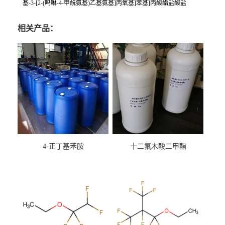
基-3-[2-(吗啉-4-甲酰氨基)乙基氨基]丙氧基]苯基]丙酸酯盐酸盐
相关产品：
4-正丁基苯胺
十二氟木酸二甲酯