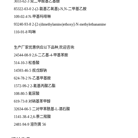
3033-62-3 双二甲胺基乙基醚
85322-63-0 2-(2-氨基乙氧基)-N,N-二甲基乙胺
109-02-4 N-甲基吗啡啉
93240-93-8 2-[2-(dimethylamino)ethoxy]-N-methylethanamine
110-91-8 吗啉
生产厂家优惠供应以下品种,欢迎咨询:
24544-08-9 2,6-二乙基-4-甲基苯胺
514-10-3 松香酸
14593-46-5 叔戊醇钠
624-78-2 N-乙基甲基胺
1572-99-2 2-氰基丙酸乙酯
108-80-5 氰尿酸
619-73-8 对硝基苯甲醇
32634-66-5 二对甲苯酰基-L-酒石酸
1141-38-4 2,6-萘二羧酸
2481-94-9 溶剂黄 56