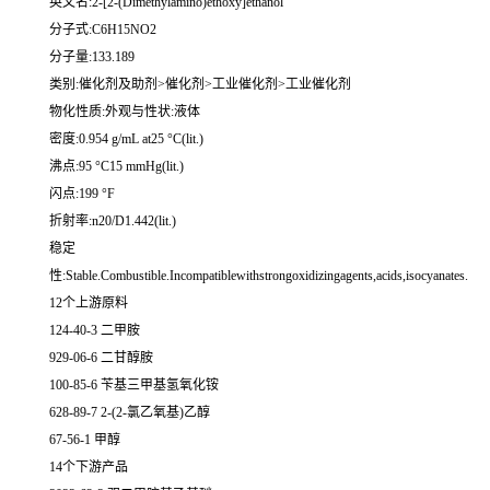
英文名:2-[2-(Dimethylamino)ethoxy]ethanol
分子式:C6H15NO2
分子量:133.189
类别:催化剂及助剂>催化剂>工业催化剂>工业催化剂
物化性质:外观与性状:液体
密度:0.954 g/mL at25 °C(lit.)
沸点:95 °C15 mmHg(lit.)
闪点:199 °F
折射率:n20/D1.442(lit.)
稳定
性:Stable.Combustible.Incompatiblewithstrongoxidizingagents,acids,isocyanates.
12个上游原料
124-40-3 二甲胺
929-06-6 二甘醇胺
100-85-6 苄基三甲基氢氧化铵
628-89-7 2-(2-氯乙氧基)乙醇
67-56-1 甲醇
14个下游产品