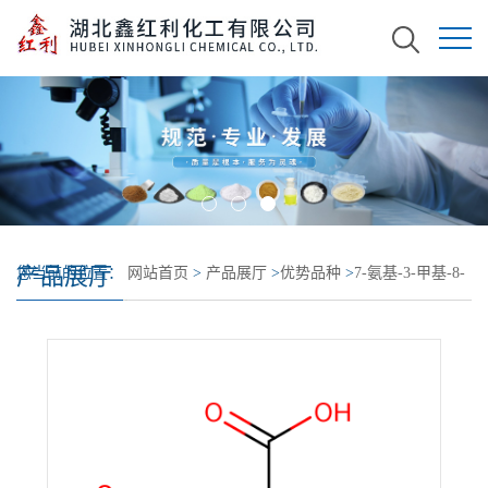
产品展厅
您当前的位置：
网站首页
>
产品展厅
>
优势品种
>
7-氨基-3-甲基-8-
氧代-5-硫杂-1-氮杂双环[4.2.0]辛-2-烯-2-甲酸