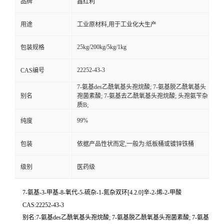
品牌
鑫红利
用途
工业原材料,用于工业化大生产
25kg/200kg/5kg/1kg
包装规格
22252-43-3
CAS编号
7-氨基des乙酰氧基头孢烷酸; 7-氨基脱乙酰氧基头
别名
孢菌素酸; 7-氨基去乙酰氧基头孢烷酸; 头孢氨苄杂
质B;
99%
纯度
包装
依据产品性状而定,一般为:纸板桶或镀锌铁桶
级别
医药级
7-氨基-3-甲基-8-氧代-5-硫杂-1-氮杂双环[4.2.0]辛-2-烯-2-甲酸
CAS:22252-43-3
别名:7-氨基des乙酰氧基头孢烷酸; 7-氨基脱乙酰氧基头孢菌素酸; 7-氨基