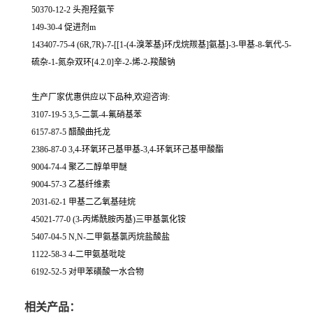
50370-12-2 头孢羟氨苄
149-30-4 促进剂m
143407-75-4 (6R,7R)-7-[[1-(4-溴苯基)环戊烷羰基]氨基]-3-甲基-8-氧代-5-
硫杂-1-氮杂双环[4.2.0]辛-2-烯-2-羧酸钠
生产厂家优惠供应以下品种,欢迎咨询:
3107-19-5 3,5-二氯-4-氟硝基苯
6157-87-5 醋酸曲托龙
2386-87-0 3,4-环氧环己基甲基-3,4-环氧环己基甲酸酯
9004-74-4 聚乙二醇单甲醚
9004-57-3 乙基纤维素
2031-62-1 甲基二乙氧基硅烷
45021-77-0 (3-丙烯酰胺丙基)三甲基氯化铵
5407-04-5 N,N-二甲氨基氯丙烷盐酸盐
1122-58-3 4-二甲氨基吡啶
6192-52-5 对甲苯磺酸一水合物
相关产品：