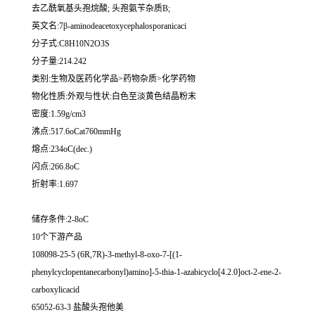
去乙酰氧基头孢烷酸; 头孢氨苄杂质B;
英文名:7β-aminodeacetoxycephalosporanicaci
分子式:C8H10N2O3S
分子量:214.242
类别:生物及医药化学品>药物杂质>化学药物
物化性质:外观与性状:白色至淡黄色结晶粉末
密度:1.59g/cm3
沸点:517.6oCat760mmHg
熔点:234oC(dec.)
闪点:266.8oC
折射率:1.697
储存条件:2-8oC
10个下游产品
108098-25-5 (6R,7R)-3-methyl-8-oxo-7-[(1-
phenylcyclopentanecarbonyl)amino]-5-thia-1-azabicyclo[4.2.0]oct-2-ene-2-
carboxylicacid
65052-63-3 盐酸头孢他美