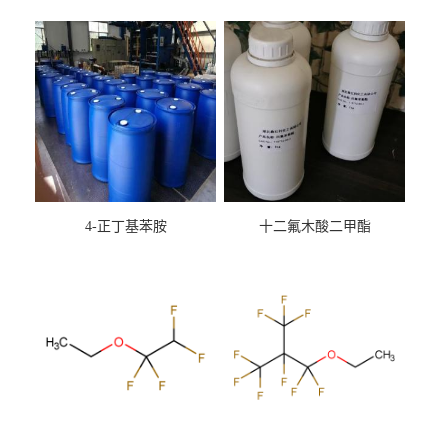
4-正丁基苯胺
十二氟木酸二甲酯