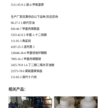
5111-65-9 2-溴-6-甲氧基萘
生产厂家优惠供应以下品种,欢迎咨询:
96-27-5 1-硫代甘油
920-46-7 甲基丙烯酰氯
5333-42-6 2-辛基-1-十二烷醇
111-01-3 角鲨烷
4197-25-5 溶剂黑 3
128446-36-6 甲基倍他环糊精
7095-16-1 甲基丙烯酸镁
2425-79-8 1,4-丁二醇二缩水甘油醚
22373-78-0 莫能菌素钠盐
112-82-3 溴代十六烷
相关产品：