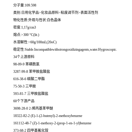
分子量:109.598
类别:日用化学品>化妆品原料>粘度调节剂>表面活性剂
物化性质:外观与性状:白色晶体
密度:1,17g/cm3
熔点:>300 °C(lit.)
水溶解性:>60g/100mL(20oC)
稳定性:Stable.Incompatiblewithstrongoxidizingagents,water.Hygroscopic.
34个上游原料
98-09-9 苯磺酰氯
3287-99-8 苯甲胺盐酸盐
616-38-6 碳酸二甲酯
75-50-3 三甲胺
593-81-7 三甲胺盐酸盐
60个下游产品
3698-28-0 2-烯丙基苯甲醚
18322-82-2 (E)-1-(2-butenyl)-2-methoxybenzene
161112-48-7 (Z)-1-methoxy-2-(prop-1-en-1-yl)benzene
373-68-2 四甲基氟化铵