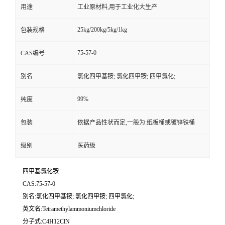
用途
工业原材料,用于工业化大生产
25kg/200kg/5kg/1kg
包装规格
75-57-0
CAS编号
别名
氯化四甲基铵; 氯化四甲铵; 四甲氯化;
99%
纯度
包装
依据产品性状而定,一般为:纸板桶或镀锌铁桶
级别
医药级
四甲基氯化铵
CAS:75-57-0
别名:氯化四甲基铵; 氯化四甲铵; 四甲氯化;
英文名:Tetramethylammoniumchloride
分子式:C4H12ClN