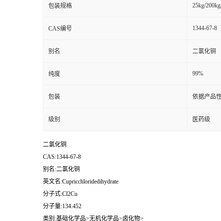
25kg/200kg
包装规格
1344-67-8
CAS编号
别名
二氯化铜
99%
纯度
包装
依据产品性
级别
医药级
二氯化铜
CAS:1344-67-8
别名:二氯化铜
英文名:Cupricchloridedihydrate
分子式:Cl2Cu
分子量:134.452
类别:基础化学品>无机化学品>卤化物>