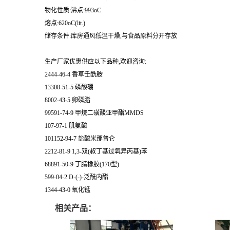
物化性质:沸点:993oC
熔点:620oC(lit.)
储存条件:库房通风低温干燥,与食品原料分开存放
生产厂家优惠供应以下品种,欢迎咨询:
2444-46-4 香草壬酰胺
13308-51-5 磷酸硼
8002-43-5 卵磷脂
99591-74-9 甲烷二磺酸亚甲酯MMDS
107-97-1 肌氨酸
101152-94-7 盐酸米那普仑
2212-81-9 1,3-双(叔丁基过氧异丙基)苯
68891-50-9 丁腈橡胶(170型)
599-04-2 D-(-)-泛酰内酯
1344-43-0 氧化锰
相关产品：