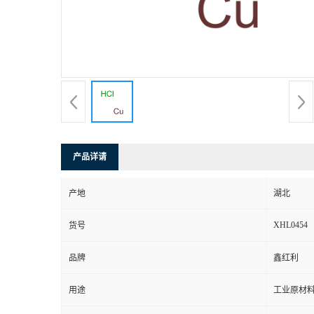
产品详请
产地
湖北
XHL0454
货号
品牌
鑫红利
用途
工业原材料