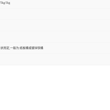
/5kg/1kg
状而定,一般为:纸板桶或镀锌铁桶