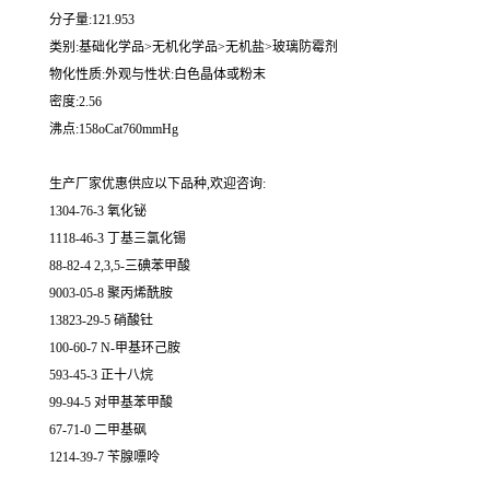
分子量:121.953
类别:基础化学品>无机化学品>无机盐>玻璃防霉剂
物化性质:外观与性状:白色晶体或粉末
密度:2.56
沸点:158oCat760mmHg
生产厂家优惠供应以下品种,欢迎咨询:
1304-76-3 氧化铋
1118-46-3 丁基三氯化锡
88-82-4 2,3,5-三碘苯甲酸
9003-05-8 聚丙烯酰胺
13823-29-5 硝酸钍
100-60-7 N-甲基环己胺
593-45-3 正十八烷
99-94-5 对甲基苯甲酸
67-71-0 二甲基砜
1214-39-7 苄腺嘌呤