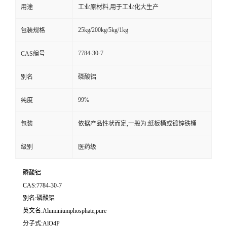
用途
工业原材料,用于工业化大生产
25kg/200kg/5kg/1kg
包装规格
7784-30-7
CAS编号
别名
磷酸铝
99%
纯度
包装
依据产品性状而定,一般为:纸板桶或镀锌铁桶
级别
医药级
磷酸铝
CAS:7784-30-7
别名:磷酸铝
英文名:Aluminiumphosphate,pure
分子式:AlO4P