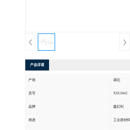
产品详请
产地
湖北
XHL0442
货号
品牌
鑫红利
用途
工业原材料