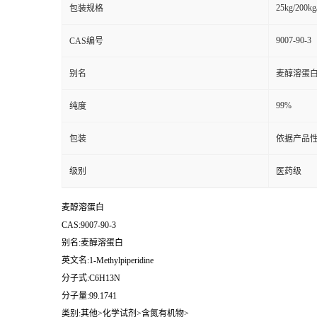
25kg/200kg
包装规格
9007-90-3
CAS编号
别名
麦醇溶蛋
99%
纯度
包装
依据产品性
级别
医药级
麦醇溶蛋白
CAS:9007-90-3
别名:麦醇溶蛋白
英文名:1-Methylpiperidine
分子式:C6H13N
分子量:99.1741
类别:其他>化学试剂>含氮有机物>