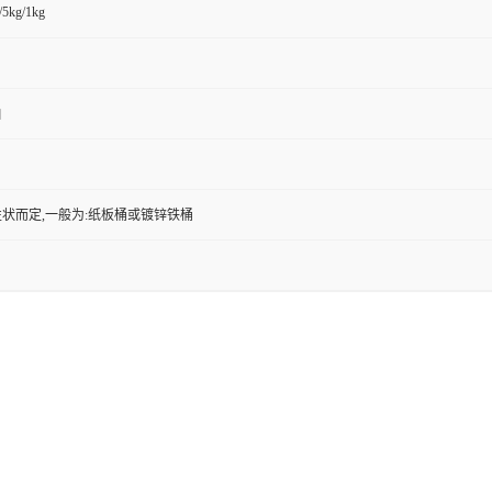
/5kg/1kg
白
状而定,一般为:纸板桶或镀锌铁桶