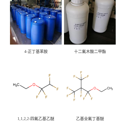
4-正丁基苯胺
十二氟木酸二甲酯
1,1,2,2-四氟乙基乙醚
乙基全氟丁基醚