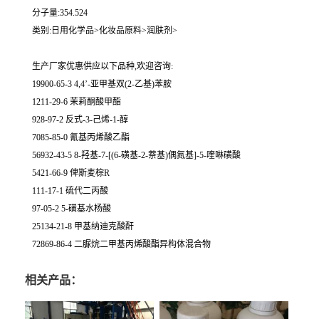
分子量:354.524
类别:日用化学品>化妆品原料>润肤剂>
生产厂家优惠供应以下品种,欢迎咨询:
19900-65-3 4,4’-亚甲基双(2-乙基)苯胺
1211-29-6 茉莉酮酸甲酯
928-97-2 反式-3-己烯-1-醇
7085-85-0 氰基丙烯酸乙酯
56932-43-5 8-羟基-7-[(6-磺基-2-萘基)偶氮基]-5-喹啉磺酸
5421-66-9 俾斯麦棕R
111-17-1 硫代二丙酸
97-05-2 5-磺基水杨酸
25134-21-8 甲基纳迪克酸酐
72869-86-4 二脲烷二甲基丙烯酸酯异构体混合物
相关产品：