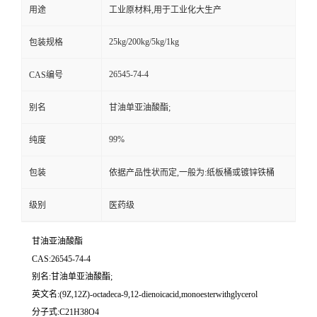
用途
工业原材料,用于工业化大生产
25kg/200kg/5kg/1kg
包装规格
26545-74-4
CAS编号
别名
甘油单亚油酸酯;
99%
纯度
包装
依据产品性状而定,一般为:纸板桶或镀锌铁桶
级别
医药级
甘油亚油酸酯
CAS:26545-74-4
别名:甘油单亚油酸酯;
英文名:(9Z,12Z)-octadeca-9,12-dienoicacid,monoesterwithglycerol
分子式:C21H38O4