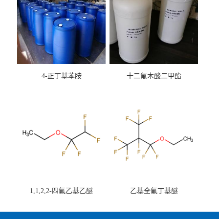
4-正丁基苯胺
十二氟木酸二甲酯
1,1,2,2-四氟乙基乙醚
乙基全氟丁基醚