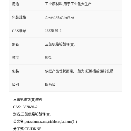
用途
工业原材料,用于工业化大生产
25kg/200kg/5kg/1kg
包装规格
13820-91-2
CAS编号
别名
三氯氨络铂酸钾(II);
99%
纯度
包装
依据产品性状而定,一般为:纸板桶或镀锌铁桶
级别
医药级
三氯氨络铂(II)酸钾
CAS:13820-91-2
别名:三氯氨络铂酸钾(II);
英文名:potassium,azane,trichloroplatinum(1-)
分子式:Cl3H3KNP