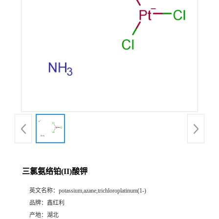
三氯氨络铂(II)酸钾
英文名称：
potassium,azane,trichloroplatinum(1-)
品牌：
鑫红利
产地：
湖北