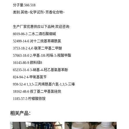
分子量:566.518
类别:其他>化学试剂>芳香化合物>
生产厂家优惠供应以下品种,欢迎咨询:
6019-06-3 二水二酒石酸烟碱
52499-14-6 对十二烷基苯磺酰氯
3753-18-2 4,4'-联苯二甲基二甲醚
57663-18-0 2-甲基-1H-吲哚-5-羧酸甲酯
16143-80-9 颜料绿8
65235-31-6 3-硝基-4-羟乙基氨基苯酚
824-94-2 4-甲氧基氯苄
959-52-4 1,3,5-三丙烯酰基六氢-1,3,5-三嗪
18162-48-6 叔丁基二甲基氯硅烷
1185-57-5 柠檬酸铁铵
相关产品：