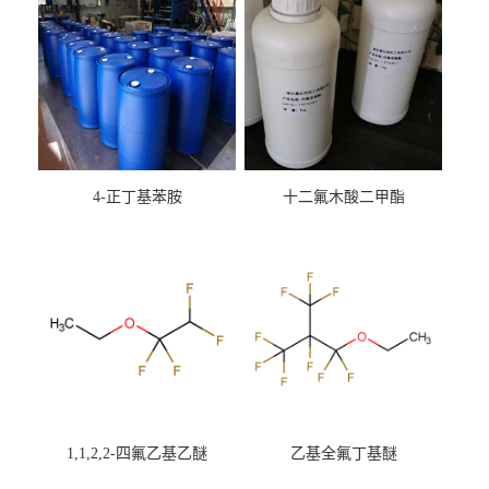
4-正丁基苯胺
十二氟木酸二甲酯
1,1,2,2-四氟乙基乙醚
乙基全氟丁基醚