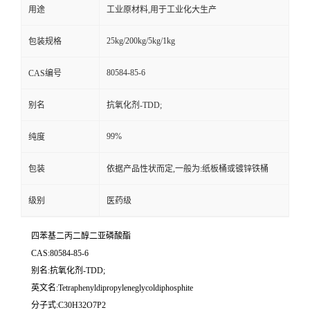
用途
工业原材料,用于工业化大生产
25kg/200kg/5kg/1kg
包装规格
80584-85-6
CAS编号
别名
抗氧化剂-TDD;
99%
纯度
包装
依据产品性状而定,一般为:纸板桶或镀锌铁桶
级别
医药级
四苯基二丙二醇二亚磷酸酯
CAS:80584-85-6
别名:抗氧化剂-TDD;
英文名:Tetraphenyldipropyleneglycoldiphosphite
分子式:C30H32O7P2