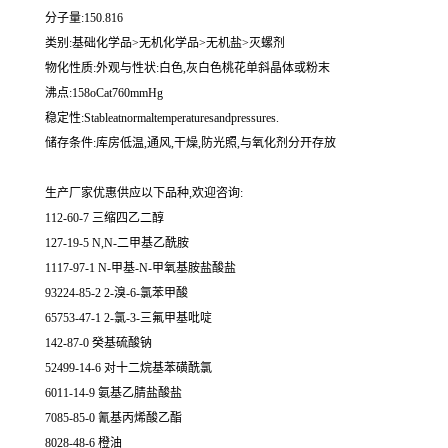
分子量:150.816
类别:基础化学品>无机化学品>无机盐>灭螺剂
物化性质:外观与性状:白色,灰白色桃花单斜晶体或粉末
沸点:158oCat760mmHg
稳定性:Stableatnormaltemperaturesandpressures.
储存条件:库房低温,通风,干燥,防光照,与氧化剂分开存放
生产厂家优惠供应以下品种,欢迎咨询:
112-60-7 三缩四乙二醇
127-19-5 N,N-二甲基乙酰胺
1117-97-1 N-甲基-N-甲氧基胺盐酸盐
93224-85-2 2-溴-6-氯苯甲酸
65753-47-1 2-氯-3-三氟甲基吡啶
142-87-0 癸基硫酸钠
52499-14-6 对十二烷基苯磺酰氯
6011-14-9 氨基乙腈盐酸盐
7085-85-0 氰基丙烯酸乙酯
8028-48-6 橙油