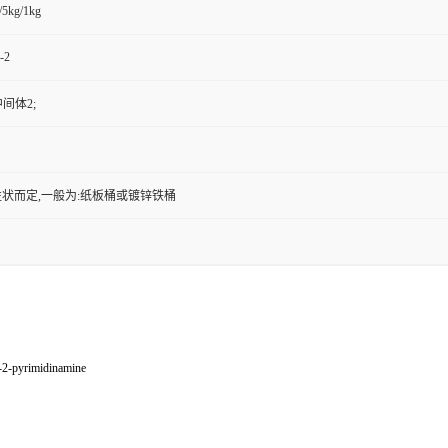
/5kg/1kg
-2
中间体2;
状而定,一般为:纸板桶或镀锌铁桶
-2-pyrimidinamine