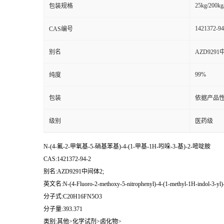
25kg/200kg
包装规格
1421372-94
CAS编号
别名
AZD9291
99%
纯度
包装
依据产品性
级别
医药级
N-(4-氟-2-甲氧基-5-硝基苯基)-4-(1-甲基-1H-吲哚-3-基)-2-嘧啶胺
CAS:1421372-94-2
别名:AZD9291中间体2;
英文名:N-(4-Fluoro-2-methoxy-5-nitrophenyl)-4-(1-methyl-1H-indol-3-yl)
分子式:C20H16FN5O3
分子量:393.371
类别:其他>化学试剂>卤化物>