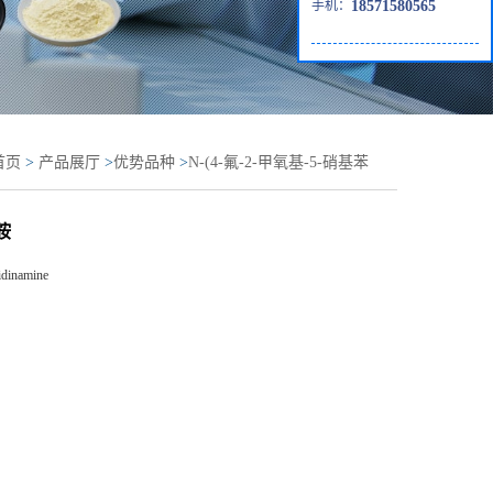
手机：
18571580565
首页
>
产品展厅
>
优势品种
>
N-(4-氟-2-甲氧基-5-硝基苯
-3-基)-2-嘧啶胺
啶胺
idinamine