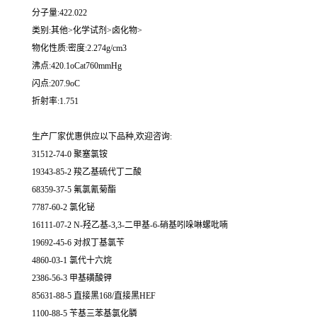
分子量:422.022
类别:其他>化学试剂>卤化物>
物化性质:密度:2.274g/cm3
沸点:420.1oCat760mmHg
闪点:207.9oC
折射率:1.751
生产厂家优惠供应以下品种,欢迎咨询:
31512-74-0 聚塞氯铵
19343-85-2 羧乙基硫代丁二酸
68359-37-5 氟氯氰菊酯
7787-60-2 氯化铋
16111-07-2 N-羟乙基-3,3-二甲基-6-硝基吲哚啉螺吡喃
19692-45-6 对叔丁基氯苄
4860-03-1 氯代十六烷
2386-56-3 甲基磺酸钾
85631-88-5 直接黑168/直接黑HEF
1100-88-5 苄基三苯基氯化膦