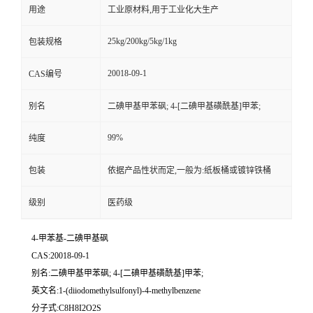
用途
工业原材料,用于工业化大生产
25kg/200kg/5kg/1kg
包装规格
20018-09-1
CAS编号
别名
二碘甲基甲苯砜; 4-[二碘甲基磺酰基]甲苯;
99%
纯度
包装
依据产品性状而定,一般为:纸板桶或镀锌铁桶
级别
医药级
4-甲苯基-二碘甲基砜
CAS:20018-09-1
别名:二碘甲基甲苯砜; 4-[二碘甲基磺酰基]甲苯;
英文名:1-(diiodomethylsulfonyl)-4-methylbenzene
分子式:C8H8I2O2S