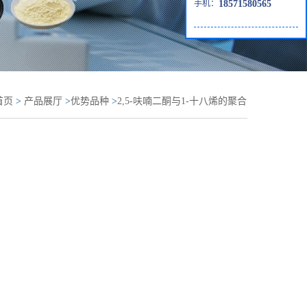
手机：
18571580565
首页
>
产品展厅
>
优势品种
>
2,5-呋喃二酮与1-十八烯的聚合