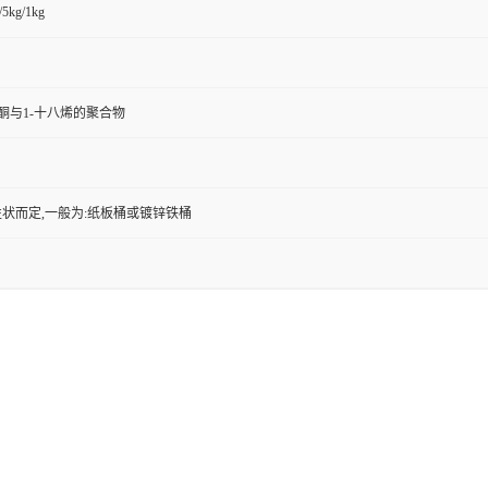
/5kg/1kg
二酮与1-十八烯的聚合物
状而定,一般为:纸板桶或镀锌铁桶