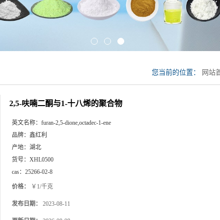
您当前的位置：
网站
物
2,5-呋喃二酮与1-十八烯的聚合物
英文名称：
furan-2,5-dione,octadec-1-ene
品牌：
鑫红利
产地：
湖北
货号：
XHL0500
cas：
25266-02-8
价格：
￥1/千克
发布日期：
2023-08-11