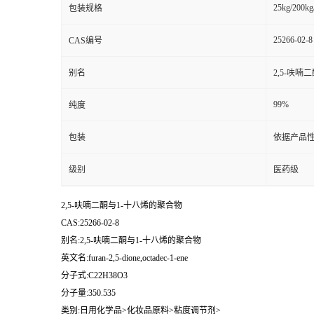
25kg/200kg
包装规格
25266-02-8
CAS编号
别名
2,5-呋喃
99%
纯度
包装
依据产品性
级别
医药级
2,5-呋喃二酮与1-十八烯的聚合物
CAS:25266-02-8
别名:2,5-呋喃二酮与1-十八烯的聚合物
英文名:furan-2,5-dione,octadec-1-ene
分子式:C22H38O3
分子量:350.535
类别:日用化学品>化妆品原料>粘度调节剂>