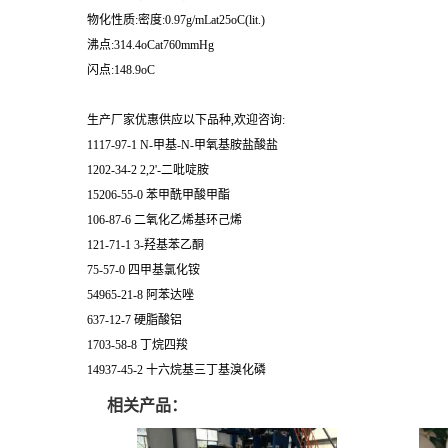
物化性质:密度:0.97g/mLat25oC(lit.)
沸点:314.4oCat760mmHg
闪点:148.9oC
生产厂家优惠供应以下品种,欢迎咨询:
1117-97-1 N-甲基-N-甲氧基胺盐酸盐
1202-34-2 2,2'-二吡啶胺
15206-55-0 苯甲酰甲酸甲酯
106-87-6 二氧化乙烯基环己烯
121-71-1 3-羟基苯乙酮
75-57-0 四甲基氯化铵
54965-21-8 阿苯达唑
637-12-7 硬脂酸铝
1703-58-8 丁烷四羧
14937-45-2 十六烷基三丁基溴化磷
相关产品：