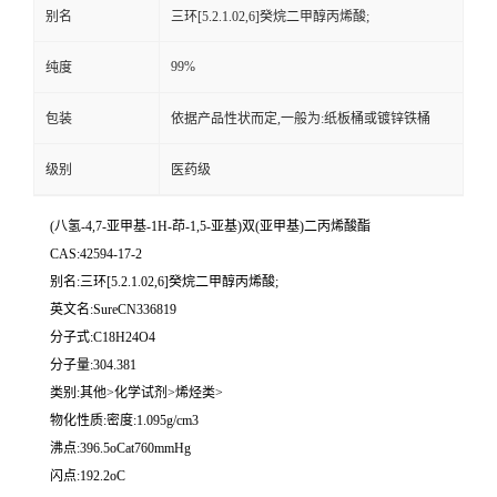
别名
三环[5.2.1.02,6]癸烷二甲醇丙烯酸;
99%
纯度
包装
依据产品性状而定,一般为:纸板桶或镀锌铁桶
级别
医药级
(八氢-4,7-亚甲基-1H-茚-1,5-亚基)双(亚甲基)二丙烯酸酯
CAS:42594-17-2
别名:三环[5.2.1.02,6]癸烷二甲醇丙烯酸;
英文名:SureCN336819
分子式:C18H24O4
分子量:304.381
类别:其他>化学试剂>烯烃类>
物化性质:密度:1.095g/cm3
沸点:396.5oCat760mmHg
闪点:192.2oC