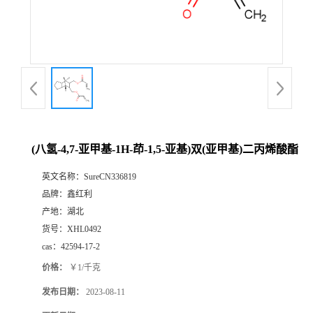
(八氢-4,7-亚甲基-1H-茚-1,5-亚基)双(亚甲基)二丙烯酸酯
英文名称：
SureCN336819
品牌：
鑫红利
产地：
湖北
货号：
XHL0492
cas：
42594-17-2
价格：
￥1/千克
发布日期：
2023-08-11