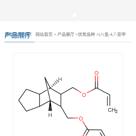
产品展厅
您当前的位置：
网站首页
>
产品展厅
>
优势品种
>
(八氢-4,7-亚甲
基-1H-茚-1,5-亚基)双(亚甲基)二丙烯酸酯