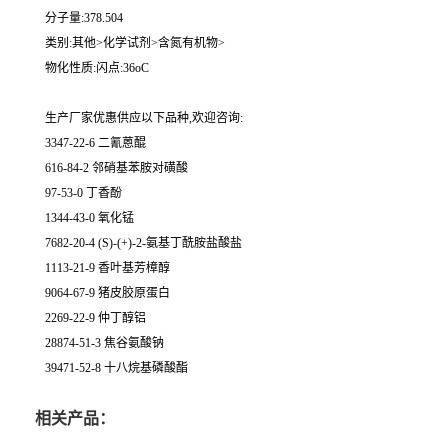
分子量:378.504
类别:其他>化学试剂>含氮有机物>
物化性质:闪点:36oC
生产厂家优惠供应以下品种,欢迎咨询:
3347-22-6 二氰蒽醌
616-84-2 邻硝基苯胺对磺酸
97-53-0 丁香酚
1344-43-0 氧化锰
7682-20-4 (S)-(+)-2-氨基丁酰胺盐酸盐
1113-21-9 香叶基芳樟醇
9064-67-9 猪皮胶原蛋白
2269-22-9 仲丁醇铝
28874-51-3 焦谷氨酸钠
39471-52-8 十八烷基磷酸酯
相关产品：