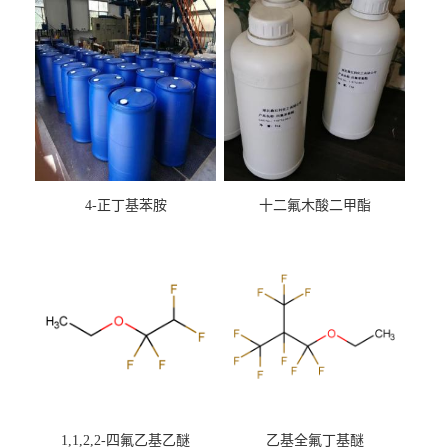
4-正丁基苯胺
十二氟木酸二甲酯
1,1,2,2-四氟乙基乙醚
乙基全氟丁基醚