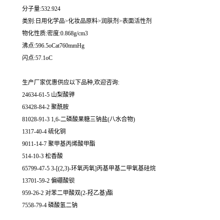
分子量:532.924
类别:日用化学品>化妆品原料>润肤剂>表面活性剂
物化性质:密度:0.868g/cm3
沸点:596.5oCat760mmHg
闪点:57.1oC
生产厂家优惠供应以下品种,欢迎咨询:
24634-61-5 山梨酸钾
63428-84-2 聚酰胺
81028-91-3 1,6-二磷酸果糖三钠盐(八水合物)
1317-40-4 硫化铜
9011-14-7 聚甲基丙烯酸甲酯
514-10-3 松香酸
65799-47-5 3-[(2,3)-环氧丙氧]丙基甲基二甲氧基硅烷
13701-59-2 偏硼酸钡
959-26-2 对苯二甲酸双(2-羟乙基)酯
7558-79-4 磷酸氢二钠