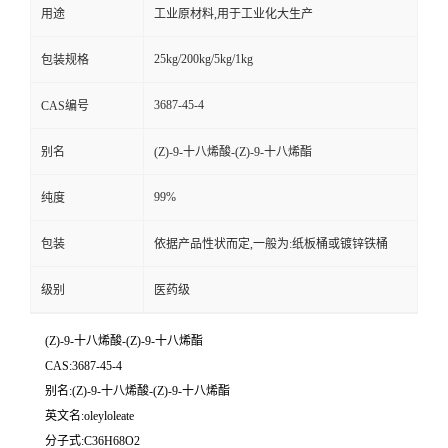
用途
工业原材料,用于工业化大生产
25kg/200kg/5kg/1kg
包装规格
3687-45-4
CAS编号
别名
(Z)-9-十八烯酸-(Z)-9-十八烯酯
99%
纯度
包装
依据产品性状而定,一般为:纸板桶或镀锌铁桶
级别
医药级
(Z)-9-十八烯酸-(Z)-9-十八烯酯
CAS:3687-45-4
别名:(Z)-9-十八烯酸-(Z)-9-十八烯酯
英文名:oleyloleate
分子式:C36H68O2