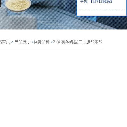
手机：
18571580565
站首页
>
产品展厅
>
优势品种
>
2-(4-氯苯硫基)三乙胺盐酸盐