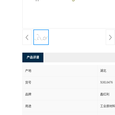
产品详请
产地
湖北
XHL0476
货号
品牌
鑫红利
用途
工业原材料