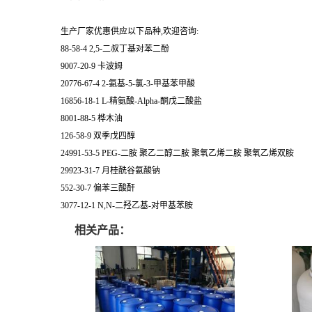
生产厂家优惠供应以下品种,欢迎咨询:
88-58-4 2,5-二叔丁基对苯二酚
9007-20-9 卡波姆
20776-67-4 2-氨基-5-氯-3-甲基苯甲酸
16856-18-1 L-精氨酸-Alpha-酮戊二酸盐
8001-88-5 桦木油
126-58-9 双季戊四醇
24991-53-5 PEG-二胺 聚乙二醇二胺 聚氧乙烯二胺 聚氧乙烯双胺
29923-31-7 月桂酰谷氨酸钠
552-30-7 偏苯三酸酐
3077-12-1 N,N-二羟乙基-对甲基苯胺
相关产品：