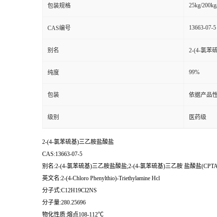
25kg/200kg
包装规格
13663-07-5
CAS编号
别名
2-(4-氯
99%
纯度
包装
依据产品性
级别
医药级
2-(4-氯苯硫基)三乙胺盐酸盐
CAS:13663-07-5
别名:2-(4-氯苯硫基)三乙胺盐酸盐;2-(4-氯苯硫基)三乙胺 盐酸盐(CPTA 
英文名:2-(4-Chloro Phenylthio)-Triethylamine Hcl
分子式:C12H19Cl2NS
分子量:280.25696
物化性质:熔点108-112℃