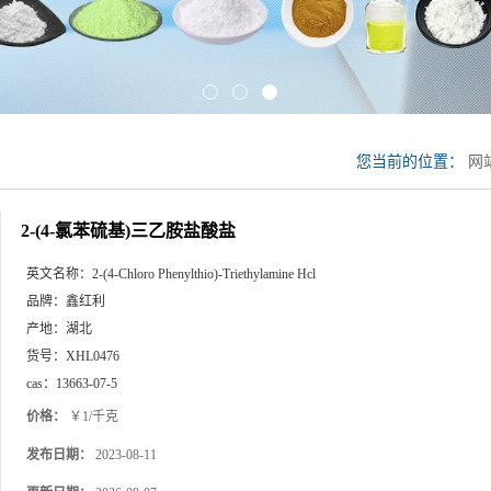
您当前的位置：
网
2-(4-氯苯硫基)三乙胺盐酸盐
英文名称：
2-(4-Chloro Phenylthio)-Triethylamine Hcl
品牌：
鑫红利
产地：
湖北
货号：
XHL0476
cas：
13663-07-5
价格：
￥1/千克
发布日期：
2023-08-11