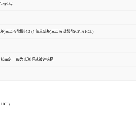
/5kg/1kg
苯硫基)三乙胺盐酸盐;2-(4-氯苯硫基)三乙胺 盐酸盐(CPTA HCL)
状而定,一般为:纸板桶或镀锌铁桶
HCL)