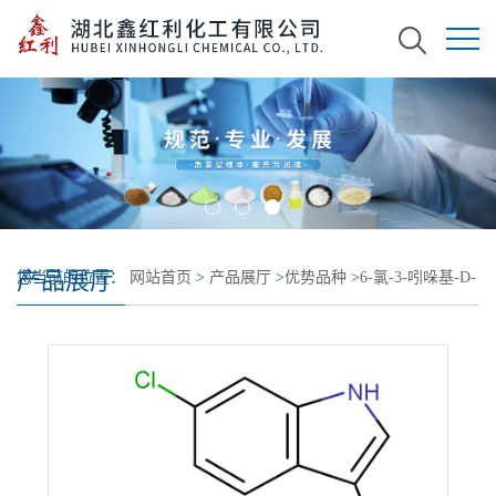
产品展厅
您当前的位置：
网站首页
>
产品展厅
>
优势品种
>
6-氯-3-吲哚基-D-
吡喃半乳糖苷