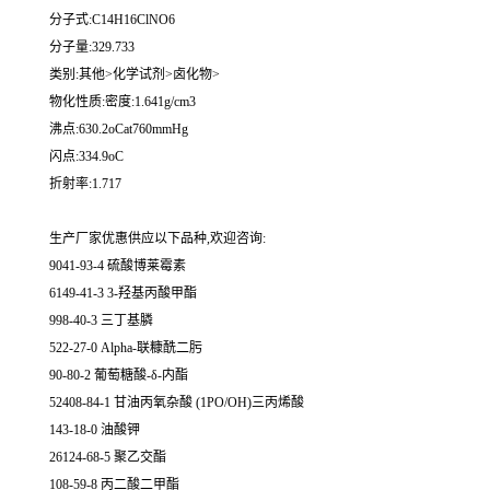
分子式:C14H16ClNO6
分子量:329.733
类别:其他>化学试剂>卤化物>
物化性质:密度:1.641g/cm3
沸点:630.2oCat760mmHg
闪点:334.9oC
折射率:1.717
生产厂家优惠供应以下品种,欢迎咨询:
9041-93-4 硫酸博莱霉素
6149-41-3 3-羟基丙酸甲酯
998-40-3 三丁基膦
522-27-0 Alpha-联糠酰二肟
90-80-2 葡萄糖酸-δ-内酯
52408-84-1 甘油丙氧杂酸 (1PO/OH)三丙烯酸
143-18-0 油酸钾
26124-68-5 聚乙交酯
108-59-8 丙二酸二甲酯