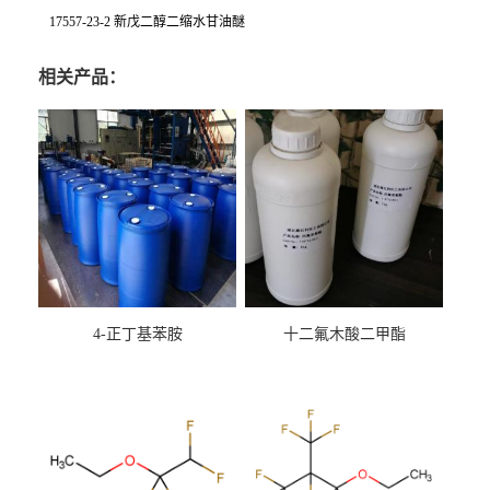
17557-23-2 新戊二醇二缩水甘油醚
相关产品：
4-正丁基苯胺
十二氟木酸二甲酯