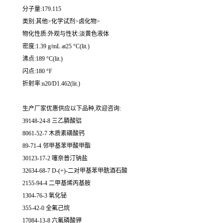
分子量:179.115
类别:其他>化学试剂>卤化物>
物化性质:外观与性状:淡黄色液体
密度:1.39 g/mL at25 °C(lit.)
沸点:189 °C(lit.)
闪点:180 °F
折射率:n20/D1.462(lit.)
生产厂家优惠供应以下品种,欢迎咨询:
39148-24-8 三乙膦酸铝
8061-52-7 木质素磺酸钙
89-71-4 邻甲基苯甲酸甲酯
30123-17-2 噻奈普汀钠盐
32634-68-7 D-(+)-二对甲基苯甲酰酒石酸
2155-94-4 二甲基烯丙基胺
1304-76-3 氧化铋
355-42-0 全氟己烷
17084-13-8 六氟磷酸钾