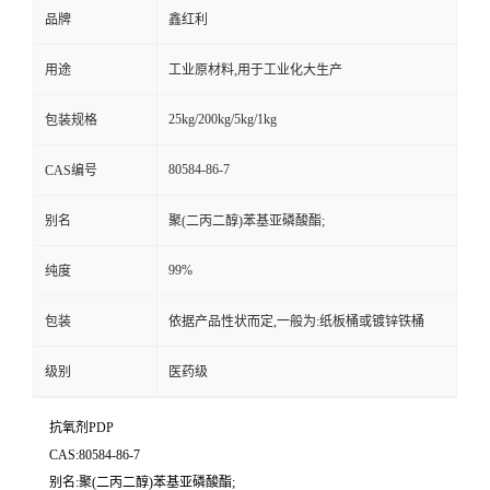
品牌
鑫红利
用途
工业原材料,用于工业化大生产
25kg/200kg/5kg/1kg
包装规格
80584-86-7
CAS编号
别名
聚(二丙二醇)苯基亚磷酸酯;
99%
纯度
包装
依据产品性状而定,一般为:纸板桶或镀锌铁桶
级别
医药级
抗氧剂PDP
CAS:80584-86-7
别名:聚(二丙二醇)苯基亚磷酸酯;