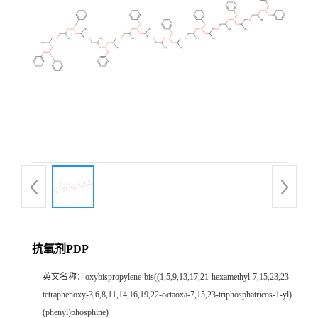
抗氧剂PDP
英文名称：
oxybispropylene-bis((1,5,9,13,17,21-hexamethyl-7,15,23,23-
tetraphenoxy-3,6,8,11,14,16,19,22-octaoxa-7,15,23-triphosphatricos-1-yl)
(phenyl)phosphine)