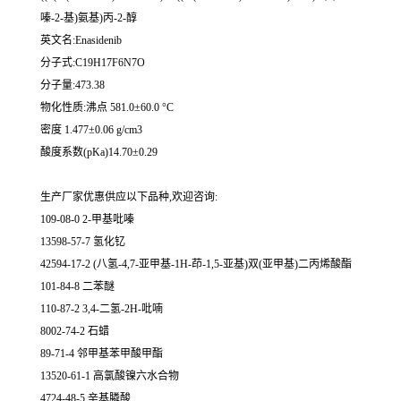
嗪-2-基)氨基)丙-2-醇
英文名:Enasidenib
分子式:C19H17F6N7O
分子量:473.38
物化性质:沸点 581.0±60.0 °C
密度 1.477±0.06 g/cm3
酸度系数(pKa)14.70±0.29
生产厂家优惠供应以下品种,欢迎咨询:
109-08-0 2-甲基吡嗪
13598-57-7 氢化钇
42594-17-2 (八氢-4,7-亚甲基-1H-茚-1,5-亚基)双(亚甲基)二丙烯酸酯
101-84-8 二苯醚
110-87-2 3,4-二氢-2H-吡喃
8002-74-2 石蜡
89-71-4 邻甲基苯甲酸甲酯
13520-61-1 高氯酸镍六水合物
4724-48-5 辛基膦酸