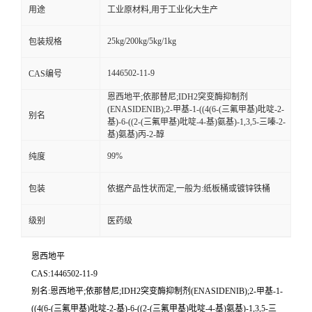
用途
工业原材料,用于工业化大生产
25kg/200kg/5kg/1kg
包装规格
1446502-11-9
CAS编号
恩西地平;依那替尼;IDH2突变酶抑制剂
(ENASIDENIB);2-甲基-1-((4(6-(三氟甲基)吡啶-2-
别名
基)-6-((2-(三氟甲基)吡啶-4-基)氨基)-1,3,5-三嗪-2-
基)氨基)丙-2-醇
99%
纯度
包装
依据产品性状而定,一般为:纸板桶或镀锌铁桶
级别
医药级
恩西地平
CAS:1446502-11-9
别名:恩西地平;依那替尼;IDH2突变酶抑制剂(ENASIDENIB);2-甲基-1-
((4(6-(三氟甲基)吡啶-2-基)-6-((2-(三氟甲基)吡啶-4-基)氨基)-1,3,5-三