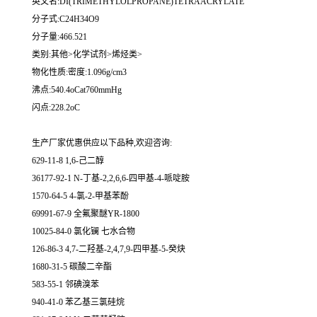
英文名:DI(TRIMETHYLOLPROPANE)TETRAACRYLATE
分子式:C24H34O9
分子量:466.521
类别:其他>化学试剂>烯烃类>
物化性质:密度:1.096g/cm3
沸点:540.4oCat760mmHg
闪点:228.2oC
生产厂家优惠供应以下品种,欢迎咨询:
629-11-8 1,6-己二醇
36177-92-1 N-丁基-2,2,6,6-四甲基-4-哌啶胺
1570-64-5 4-氯-2-甲基苯酚
69991-67-9 全氟聚醚YR-1800
10025-84-0 氯化镧 七水合物
126-86-3 4,7-二羟基-2,4,7,9-四甲基-5-癸炔
1680-31-5 碳酸二辛酯
583-55-1 邻碘溴苯
940-41-0 苯乙基三氯硅烷