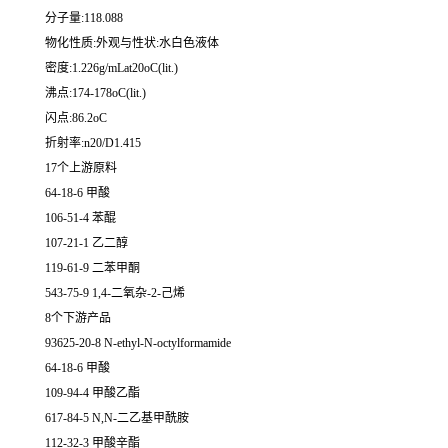
分子量:118.088
物化性质:外观与性状:水白色液体
密度:1.226g/mLat20oC(lit.)
沸点:174-178oC(lit.)
闪点:86.2oC
折射率:n20/D1.415
17个上游原料
64-18-6 甲酸
106-51-4 苯醌
107-21-1 乙二醇
119-61-9 二苯甲酮
543-75-9 1,4-二氧杂-2-己烯
8个下游产品
93625-20-8 N-ethyl-N-octylformamide
64-18-6 甲酸
109-94-4 甲酸乙酯
617-84-5 N,N-二乙基甲酰胺
112-32-3 甲酸辛酯