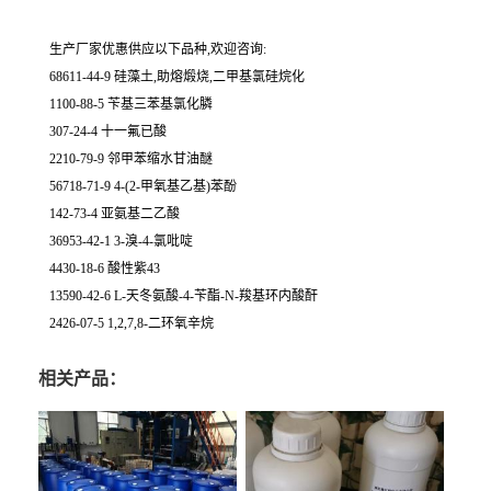
生产厂家优惠供应以下品种,欢迎咨询:
68611-44-9 硅藻土,助熔煅烧,二甲基氯硅烷化
1100-88-5 苄基三苯基氯化膦
307-24-4 十一氟已酸
2210-79-9 邻甲苯缩水甘油醚
56718-71-9 4-(2-甲氧基乙基)苯酚
142-73-4 亚氨基二乙酸
36953-42-1 3-溴-4-氯吡啶
4430-18-6 酸性紫43
13590-42-6 L-天冬氨酸-4-苄酯-N-羧基环内酸酐
2426-07-5 1,2,7,8-二环氧辛烷
相关产品：