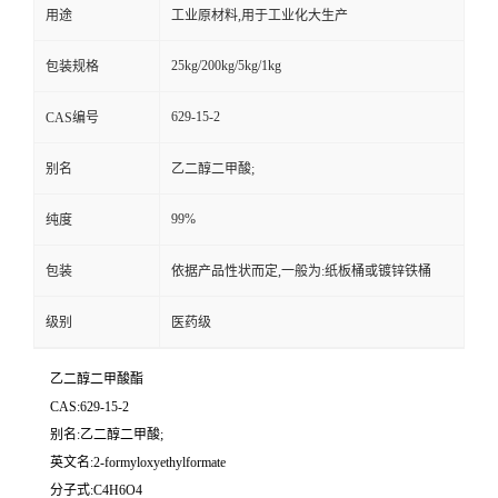
用途
工业原材料,用于工业化大生产
25kg/200kg/5kg/1kg
包装规格
629-15-2
CAS编号
别名
乙二醇二甲酸;
99%
纯度
包装
依据产品性状而定,一般为:纸板桶或镀锌铁桶
级别
医药级
乙二醇二甲酸酯
CAS:629-15-2
别名:乙二醇二甲酸;
英文名:2-formyloxyethylformate
分子式:C4H6O4