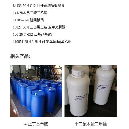
84133-50-6 C12-14仲链烷醇聚醚-9
141-28-6 己二酸二乙酯
71205-22-6 硅酸镁铝
15827-60-8 二乙烯三胺 五甲叉膦酸
106-20-7 双(2-乙基己基)胺
119851-28-4 2-氯-4-(4-氯苯氧基)苯乙酮
相关产品：
4-正丁基苯胺
十二氟木酸二甲酯