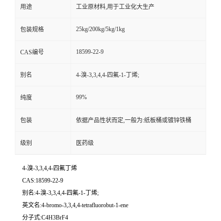
用途
工业原材料,用于工业化大生产
25kg/200kg/5kg/1kg
包装规格
18599-22-9
CAS编号
别名
4-溴-3,3,4,4-四氟-1-丁烯;
99%
纯度
包装
依据产品性状而定,一般为:纸板桶或镀锌铁桶
级别
医药级
4-溴-3,3,4,4-四氟丁烯
CAS:18599-22-9
别名:4-溴-3,3,4,4-四氟-1-丁烯;
英文名:4-bromo-3,3,4,4-tetrafluorobut-1-ene
分子式:C4H3BrF4