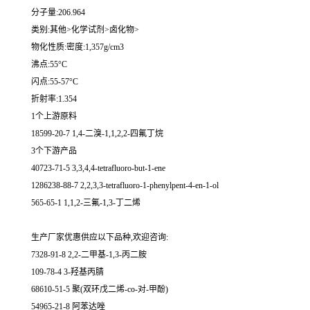
分子量:206.964
类别:其他>化学试剂>卤化物>
物化性质:密度:1,357g/cm3
沸点:55°C
闪点:55-57°C
折射率:1.354
1个上游原料
18599-20-7 1,4-二溴-1,1,2,2-四氟丁烷
3个下游产品
40723-71-5 3,3,4,4-tetrafluoro-but-1-ene
1286238-88-7 2,2,3,3-tetrafluoro-1-phenylpent-4-en-1-ol
565-65-1 1,1,2-三氟-1,3-丁二烯
生产厂家优惠供应以下品种,欢迎咨询:
7328-91-8 2,2-二甲基-1,3-丙二胺
109-78-4 3-羟基丙腈
68610-51-5 聚(双环戊二烯-co-对-甲酚)
54965-21-8 阿苯达唑