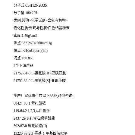
分子式:C5H12N2O3S
分子量:180.225
类别:其他>化学试剂>含氮有机物>
物化性质:外观与性状:白色结晶粉末
密度:1.46g/cm3
沸点:352.2oCat760mmHg
熔点:>210oC(dec.)(lit.)
闪点:166.8oC
2个下游产品
21752-31-8 L-蛋氨酸[R]-亚砜亚胺
21752-32-9 L-蛋氨酸[S]-亚砜亚胺
生产厂家优惠供应以下品种,欢迎咨询:
68424-85-1 苯扎氯铵
119-64-2 1,2,3,4-四氢萘
2437-29-8 孔雀石绿草酸盐
592-87-0 硫氰酸铅(II)
13220-33-2 3-羟基-1-甲基四氢吡咯