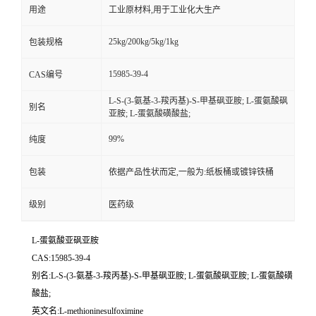
用途
工业原材料,用于工业化大生产
25kg/200kg/5kg/1kg
包装规格
15985-39-4
CAS编号
L-S-(3-氨基-3-羧丙基)-S-甲基砜亚胺; L-蛋氨酸砜
别名
亚胺; L-蛋氨酸磺酸盐;
99%
纯度
包装
依据产品性状而定,一般为:纸板桶或镀锌铁桶
级别
医药级
L-蛋氨酸亚砜亚胺
CAS:15985-39-4
别名:L-S-(3-氨基-3-羧丙基)-S-甲基砜亚胺; L-蛋氨酸砜亚胺; L-蛋氨酸磺
酸盐;
英文名:L-methioninesulfoximine