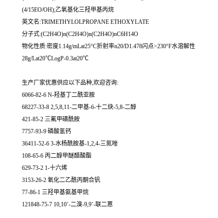
(4/15EO/OH);乙氧基化三羟甲基丙烷
英文名:TRIMETHYLOLPROPANE ETHOXYLATE
分子式:(C2H4O)n(C2H4O)n(C2H4O)nC6H14O
物化性质:密度1.14g/mLat25°C折射率n20/D1.478闪点>230°F水溶解性
28g/Lat20℃LogP-0.3at20℃
生产厂家优惠供应以下品种,欢迎咨询:
6066-82-6 N-羟基丁二酰亚胺
68227-33-8 2,5,8,11-二甲基-6-十二炔-5,8-二醇
421-85-2 三氟甲磺酰胺
7757-93-9 磷酸氢钙
36411-52-6 3-水杨酰胺基-1,2,4-三氮唑
108-65-6 丙二醇甲醚醋酸酯
629-73-2 1-十六烯
3153-26-2 氧化二乙酰丙酮合钒
77-86-1 三羟甲基氨基甲烷
121848-75-7 10,10’-二溴-9,9’-联二蒽