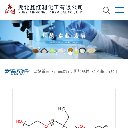
产品展厅
您当前的位置：
网站首页
>
产品展厅
>
优势品种
>
2-乙基-2-(羟甲
基)-1,3-丙二醇聚环氧乙烷醚