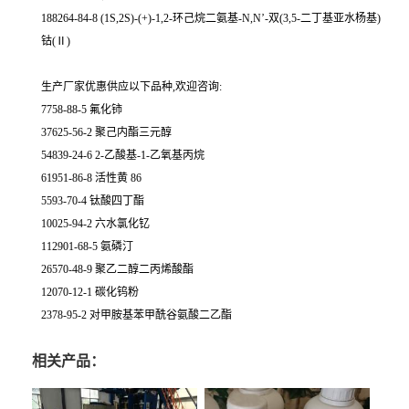
188264-84-8 (1S,2S)-(+)-1,2-环己烷二氨基-N,N’-双(3,5-二丁基亚水杨基)
钴(Ⅱ)
生产厂家优惠供应以下品种,欢迎咨询:
7758-88-5 氟化铈
37625-56-2 聚己内酯三元醇
54839-24-6 2-乙酸基-1-乙氧基丙烷
61951-86-8 活性黄 86
5593-70-4 钛酸四丁酯
10025-94-2 六水氯化钇
112901-68-5 氨磷汀
26570-48-9 聚乙二醇二丙烯酸酯
12070-12-1 碳化钨粉
2378-95-2 对甲胺基苯甲酰谷氨酸二乙酯
相关产品：