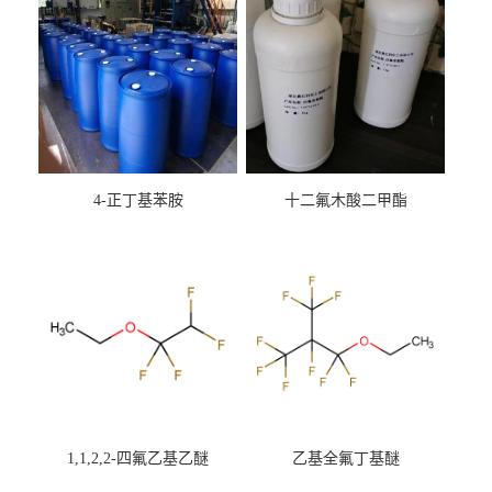
4-正丁基苯胺
十二氟木酸二甲酯
1,1,2,2-四氟乙基乙醚
乙基全氟丁基醚