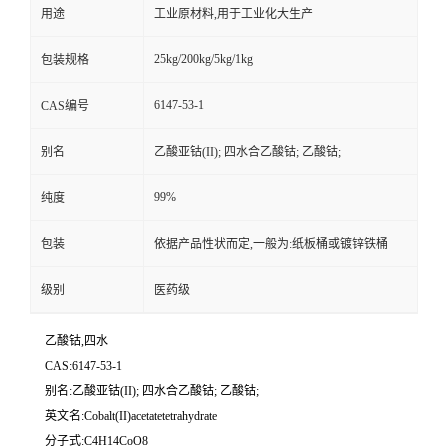
用途
工业原材料,用于工业化大生产
25kg/200kg/5kg/1kg
包装规格
6147-53-1
CAS编号
别名
乙酸亚钴(II); 四水合乙酸钴; 乙酸钴;
99%
纯度
包装
依据产品性状而定,一般为:纸板桶或镀锌铁桶
级别
医药级
乙酸钴,四水
CAS:6147-53-1
别名:乙酸亚钴(II); 四水合乙酸钴; 乙酸钴;
英文名:Cobalt(II)acetatetetrahydrate
分子式:C4H14CoO8