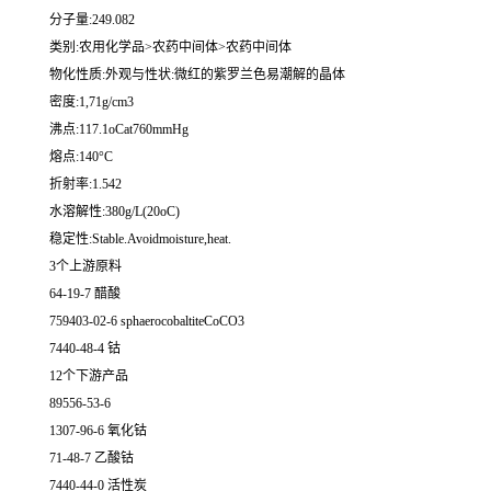
分子量:249.082
类别:农用化学品>农药中间体>农药中间体
物化性质:外观与性状:微红的紫罗兰色易潮解的晶体
密度:1,71g/cm3
沸点:117.1oCat760mmHg
熔点:140°C
折射率:1.542
水溶解性:380g/L(20oC)
稳定性:Stable.Avoidmoisture,heat.
3个上游原料
64-19-7 醋酸
759403-02-6 sphaerocobaltiteCoCO3
7440-48-4 钴
12个下游产品
89556-53-6
1307-96-6 氧化钴
71-48-7 乙酸钴
7440-44-0 活性炭