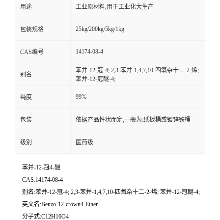
用途
工业原材料,用于工业化大生产
25kg/200kg/5kg/1kg
包装规格
14174-08-4
CAS编号
苯并-12-冠-4; 2,3-苯并-1,4,7,10-四氧杂十二-2-烯;
别名
苯并-12-冠醚-4;
99%
纯度
包装
依据产品性状而定,一般为:纸板桶或镀锌铁桶
级别
医药级
苯并-12-冠4-醚
CAS:14174-08-4
别名:苯并-12-冠-4; 2,3-苯并-1,4,7,10-四氧杂十二-2-烯; 苯并-12-冠醚-4;
英文名:Benzo-12-crown4-Ether
分子式:C12H16O4