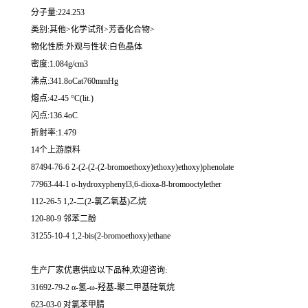
分子量:224.253
类别:其他>化学试剂>芳香化合物>
物化性质:外观与性状:白色晶体
密度:1.084g/cm3
沸点:341.8oCat760mmHg
熔点:42-45 °C(lit.)
闪点:136.4oC
折射率:1.479
14个上游原料
87494-76-6 2-(2-(2-(2-bromoethoxy)ethoxy)ethoxy)phenolate
77963-44-1 o-hydroxyphenyl3,6-dioxa-8-bromooctylether
112-26-5 1,2-二(2-氯乙氧基)乙烷
120-80-9 邻苯二酚
31255-10-4 1,2-bis(2-bromoethoxy)ethane
生产厂家优惠供应以下品种,欢迎咨询:
31692-79-2 α-氢-ω-羟基-聚二甲基硅氧烷
623-03-0 对氯苯甲腈