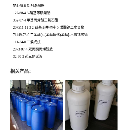
551-68-8 D-阿洛酮糖
127-68-4 3-硝基苯磺酸钠
352-87-4 甲基丙烯酸三氟乙酯
207511-11-3 2-巯基苯并咪唑-5-磺酸钠二水合物
71449-78-0 二苯基[4-(苯基硫代)苯基]-六氟锑酸锍
111-24-0 二溴戊烷
2873-97-4 双丙酮丙烯酰胺
32-70-2 茚三酮试液
相关产品：