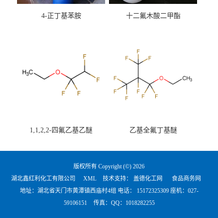
4-正丁基苯胺
十二氟木酸二甲酯
1,1,2,2-四氟乙基乙醚
乙基全氟丁基醚
版权所有 Copyright (©) 2026
湖北鑫红利化工有限公司
XML
技术支持：
盖德化工网
食品商务网
地址：湖北省天门市黄潭镇西庙村4组 电话：
15172325309 座机：027-
59106151
传真：QQ：1018282255