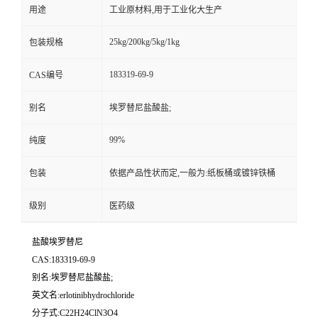
用途
工业原材料,用于工业化大生产
25kg/200kg/5kg/1kg
包装规格
183319-69-9
CAS编号
别名
埃罗替尼盐酸盐;
99%
纯度
包装
依据产品性状而定,一般为:纸板桶或镀锌铁桶
级别
医药级
盐酸埃罗替尼
CAS:183319-69-9
别名:埃罗替尼盐酸盐;
英文名:erlotinibhydrochloride
分子式:C22H24ClN3O4