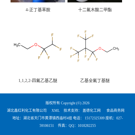
4-正丁基苯胺
十二氟木酸二甲酯
1,1,2,2-四氟乙基乙醚
乙基全氟丁基醚
版权所有 Copyright (©) 2026
湖北鑫红利化工有限公司
XML
技术支持：
盖德化工网
食品商务网
地址：湖北省天门市黄潭镇西庙村4组 电话：
15172325309 座机：027-
59106151
传真：QQ：1018282255