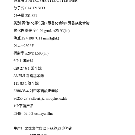
英文名:2-NITROPHENYLOCTYLETHER
分子式:C14H21NO3
分子量:251.321
类别:其他>化学试剂>芳香化合物>芳香族化合物
物化性质:密度:1.04 g/mL at25 °C(lit.)
沸点:197-198 °C11 mmHg(lit.)
闪点:>230 °F
折射率:n20/D1.508(lit.)
6个上游原料
629-27-6 1-碘辛烷
88-75-5 邻硝基苯酚
111-83-1 溴辛烷
3386-35-4 对甲苯磺酸正辛酯
86255-27-8 silver(I)2-nitrophenoxide
1个下游产品
52464-52-5 2-octoxyaniline
生产厂家优惠供应以下品种,欢迎咨询: