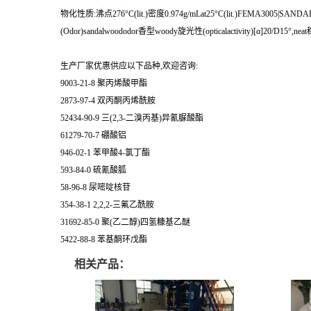
物化性质:沸点276°C(lit.)密度0.974g/mLat25°C(lit.)FEMA3005|SAND
(Odor)sandalwoododor香型woody旋光性(opticalactivity)[α]20/D15°,neat稳定
生产厂家优惠供应以下品种,欢迎咨询:
9003-21-8 聚丙烯酸甲酯
2873-97-4 双丙酮丙烯酰胺
52434-90-9 三(2,3-二溴丙基)异氰脲酸酯
61279-70-7 硼酸铝
946-02-1 苯甲酸4-氯丁酯
593-84-0 硫氰酸胍
58-96-8 尿嘧啶核苷
354-38-1 2,2,2-三氟乙酰胺
31692-85-0 聚(乙二醇)四氢糠基乙醚
5422-88-8 苯基酮环戊酯
相关产品：