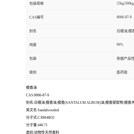
25kg/200kg
包装规格
8006-87-9
CAS编号
别名
白檀油;檀香
99%
纯度
包装
依据产品性
级别
医药级
檀香油
CAS:8006-87-9
别名:白檀油;檀香油;檀香(SANTALUM ALBUM)油;檀香提取物;檀
英文名:Sandalwoodoil
分子式:C30H48O2
分子量:440.71
类别:动物性天然香料