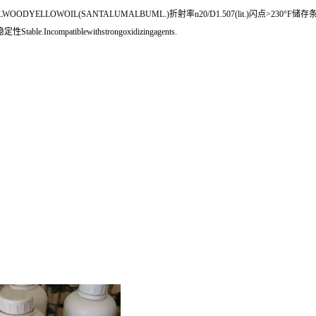
ALWOODYELLOWOIL(SANTALUMALBUML.)折射率n20/D1.507(lit.)闪点>230°F储存条件2-8°C
性Stable.Incompatiblewithstrongoxidizingagents.