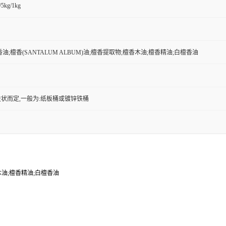
/5kg/1kg
油;檀香(SANTALUM ALBUM)油;檀香提取物;檀香木油;檀香精油;白檀香油
状而定,一般为:纸板桶或镀锌铁桶
香木油;檀香精油;白檀香油