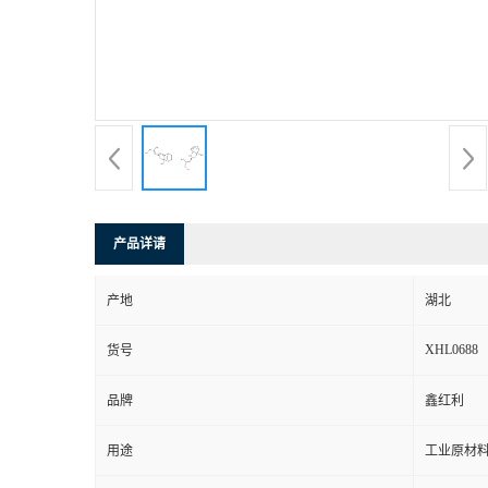
产品详请
产地
湖北
XHL0688
货号
品牌
鑫红利
用途
工业原材料