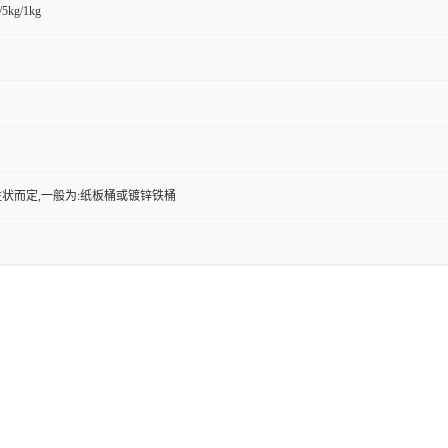
/5kg/1kg
状而定,一般为:纸板桶或镀锌铁桶