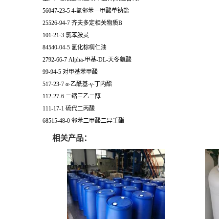
56047-23-5 4-氯邻苯一甲酸单钠盐
25526-94-7 齐夫多定相关物质B
101-21-3 氯苯胺灵
84540-04-5 氢化棕榈仁油
2792-66-7 Alpha-甲基-DL-天冬氨酸
99-94-5 对甲基苯甲酸
517-23-7 α-乙酰基-γ-丁内酯
112-27-6 二缩三乙二醇
111-17-1 硫代二丙酸
68515-48-0 邻苯二甲酸二异壬酯
相关产品：