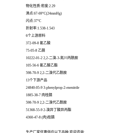
物化性质:密度:2.29
沸点:67-69°C(24mmHg)
闪点:37°C
折射率:1.538-1.543
6个上游原料
372-09-8 氰乙酸
75-05-8 乙腈
10222-01-2 2,2-二溴-3-氮川丙酰胺
105-56-6 氰乙酸乙酯
598-70-9 2,2-二溴代乙酰胺
13个下游产品
24840-05-9 3-phenylprop-2-enenitrile
1885-38-7 肉桂腈
598-70-9 2,2-二溴代乙酰胺
51368-55-9 2-溴异丁酸异丙酯
4360-47-8 (肉)桂腈
生产厂家优惠供应以下品种,欢迎咨询: