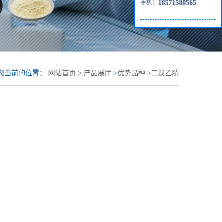
手机：
18571580565
您当前的位置：
网站首页
>
产品展厅
>
优势品种
>
二溴乙腈