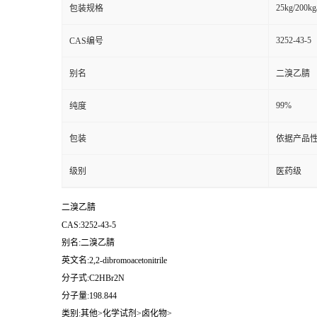
25kg/200kg
包装规格
3252-43-5
CAS编号
别名
二溴乙腈
99%
纯度
包装
依据产品性
级别
医药级
二溴乙腈
CAS:3252-43-5
别名:二溴乙腈
英文名:2,2-dibromoacetonitrile
分子式:C2HBr2N
分子量:198.844
类别:其他>化学试剂>卤化物>